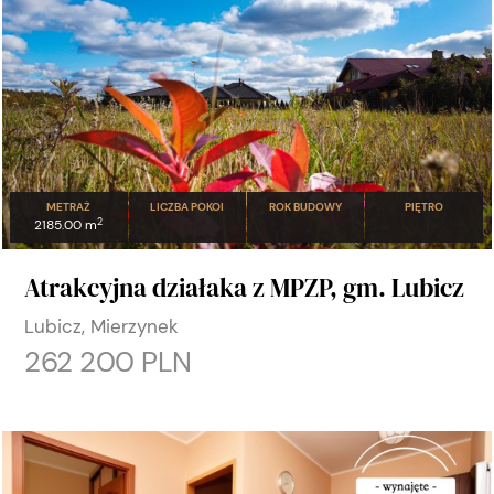
METRAŻ
LICZBA POKOI
ROK BUDOWY
PIĘTRO
2
2185.00 m
Atrakcyjna działaka z MPZP, gm. Lubicz
Lubicz, Mierzynek
262 200 PLN