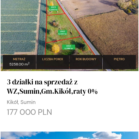
METRAŻ
LICZBA POKOI
ROK BUDOWY
PIĘTRO
2
5258.00 m
3 działki na sprzedaż z
WZ,Sumin,Gm.Kikół,raty 0%
Kikół, Sumin
177 000 PLN