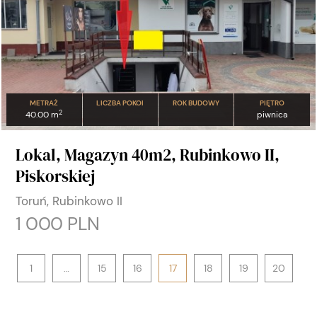
METRAŻ
LICZBA POKOI
ROK BUDOWY
PIĘTRO
2
40.00 m
piwnica
Lokal, Magazyn 40m2, Rubinkowo II,
Piskorskiej
Toruń, Rubinkowo II
1 000 PLN
1
…
15
16
17
18
19
20