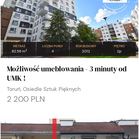
METRAŻ
LICZBA POKOI
ROK BUDOWY
PIĘTRO
2
82.58 m
4
2012
2p
Możliwość umeblowania - 3 minuty od
UMK !
Toruń, Osiedle Sztuk Pięknych
2 200 PLN