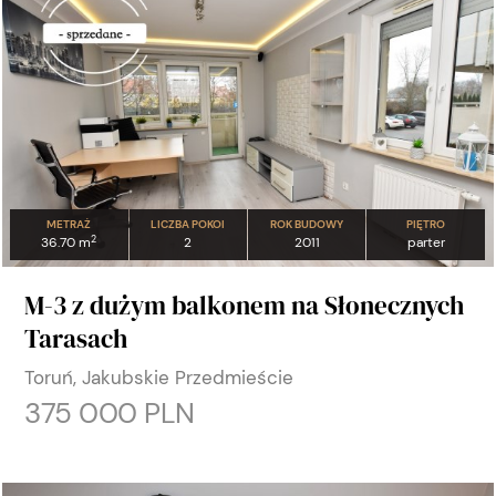
METRAŻ
LICZBA POKOI
ROK BUDOWY
PIĘTRO
2
36.70 m
2
2011
parter
M-3 z dużym balkonem na Słonecznych
Tarasach
Toruń, Jakubskie Przedmieście
375 000 PLN