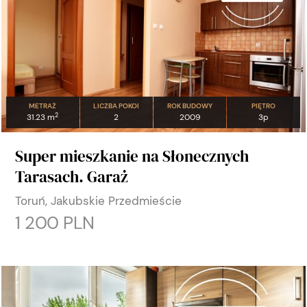
METRAŻ
LICZBA POKOI
ROK BUDOWY
PIĘTRO
2
31.23 m
2
2009
3p
Super mieszkanie na Słonecznych
Tarasach. Garaż
Toruń, Jakubskie Przedmieście
1 200 PLN