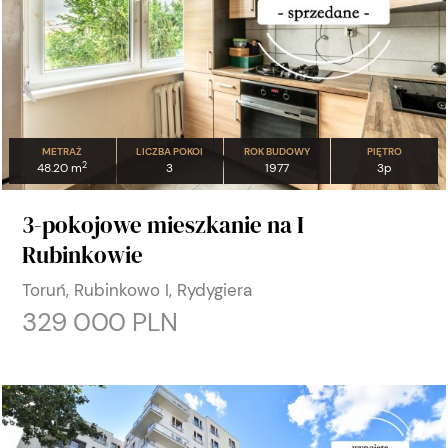
METRAŻ
LICZBA POKOI
ROK BUDOWY
PIĘTRO
2
48.20 m
3
1977
3p
3-pokojowe mieszkanie na I
Rubinkowie
Toruń, Rubinkowo I, Rydygiera
329 000 PLN