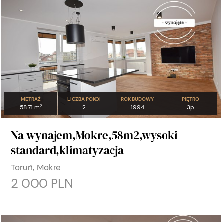
METRAŻ
LICZBA POKOI
ROK BUDOWY
PIĘTRO
2
58.71 m
2
1994
3p
Na wynajem,Mokre,58m2,wysoki
standard,klimatyzacja
Toruń, Mokre
2 000 PLN