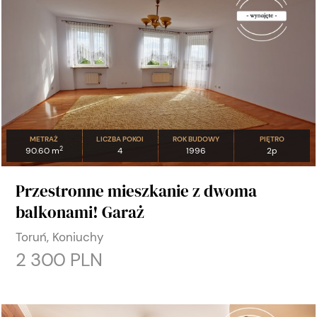
METRAŻ
LICZBA POKOI
ROK BUDOWY
PIĘTRO
2
90.60 m
4
1996
2p
Przestronne mieszkanie z dwoma
balkonami! Garaż
Toruń, Koniuchy
2 300 PLN