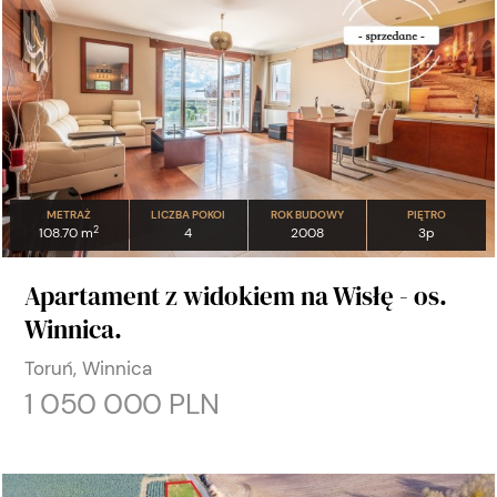
METRAŻ
LICZBA POKOI
ROK BUDOWY
PIĘTRO
2
108.70 m
4
2008
3p
Apartament z widokiem na Wisłę - os.
Winnica.
Toruń, Winnica
1 050 000 PLN