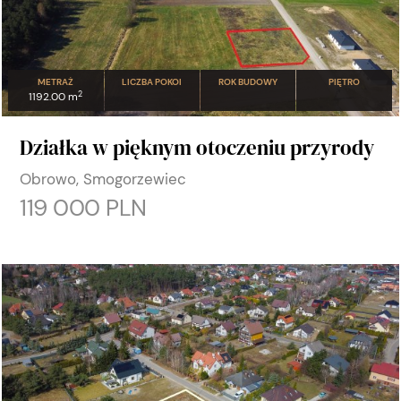
METRAŻ
LICZBA POKOI
ROK BUDOWY
PIĘTRO
2
1192.00 m
Działka w pięknym otoczeniu przyrody
Obrowo, Smogorzewiec
119 000 PLN