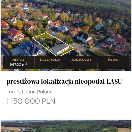
METRAŻ
LICZBA POKOI
ROK BUDOWY
PIĘTRO
2
967.00 m
prestiżowa lokalizacja nieopodal LASU
Toruń, Leśna Polana
1 150 000 PLN