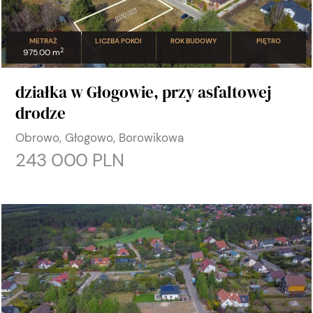
METRAŻ
LICZBA POKOI
ROK BUDOWY
PIĘTRO
2
975.00 m
działka w Głogowie, przy asfaltowej
drodze
Obrowo, Głogowo, Borowikowa
243 000 PLN