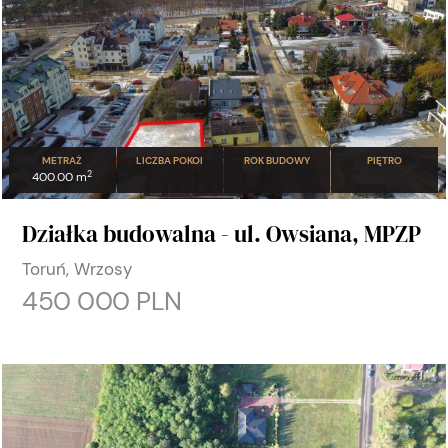
METRAŻ
LICZBA POKOI
ROK BUDOWY
PIĘTRO
2
400.00 m
Działka budowalna - ul. Owsiana, MPZP
Toruń, Wrzosy
450 000 PLN