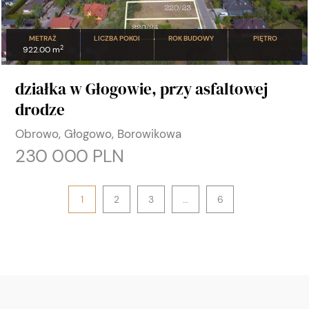
METRAŻ
LICZBA POKOI
ROK BUDOWY
PIĘTRO
2
922.00 m
działka w Głogowie, przy asfaltowej
drodze
Obrowo, Głogowo, Borowikowa
230 000 PLN
1
2
3
…
6