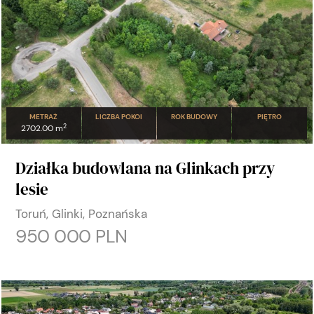
METRAŻ
LICZBA POKOI
ROK BUDOWY
PIĘTRO
2
2702.00 m
Działka budowlana na Glinkach przy
lesie
Toruń, Glinki, Poznańska
950 000 PLN