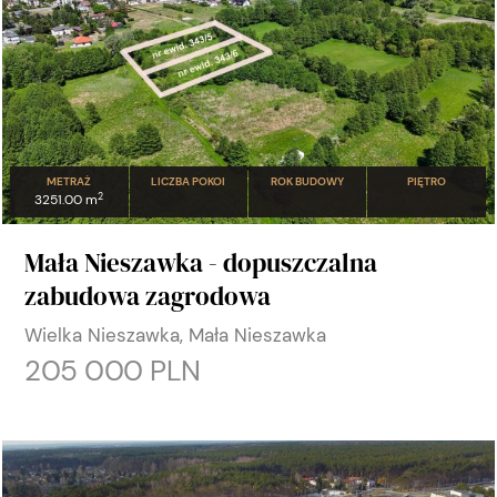
METRAŻ
LICZBA POKOI
ROK BUDOWY
PIĘTRO
2
3251.00 m
Mała Nieszawka - dopuszczalna
zabudowa zagrodowa
Wielka Nieszawka, Mała Nieszawka
205 000 PLN