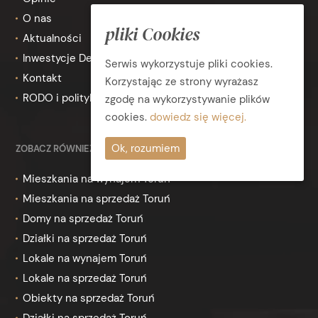
O nas
pliki Cookies
Aktualności
Inwestycje Deweloperskie
Serwis wykorzystuje pliki cookies.
Kontakt
Korzystając ze strony wyrażasz
RODO i polityka prywatności
zgodę na wykorzystywanie plików
cookies.
dowiedz się więcej.
Ok, rozumiem
ZOBACZ RÓWNIEŻ
Mieszkania na wynajem Toruń
Mieszkania na sprzedaż Toruń
Domy na sprzedaż Toruń
Działki na sprzedaż Toruń
Lokale na wynajem Toruń
Lokale na sprzedaż Toruń
Obiekty na sprzedaż Toruń