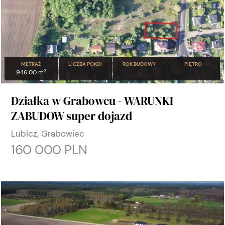
METRAŻ
LICZBA POKOI
ROK BUDOWY
PIĘTRO
2
946.00 m
Działka w Grabowcu - WARUNKI
ZABUDOW super dojazd
Lubicz, Grabowiec
160 000 PLN