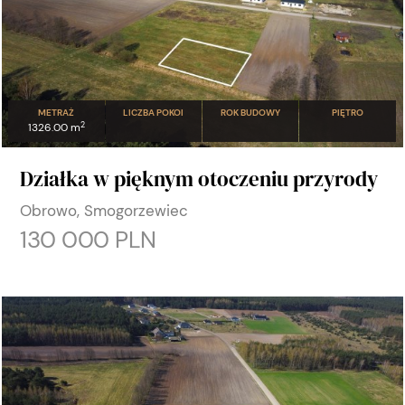
METRAŻ
LICZBA POKOI
ROK BUDOWY
PIĘTRO
2
1326.00 m
Działka w pięknym otoczeniu przyrody
Obrowo, Smogorzewiec
130 000 PLN