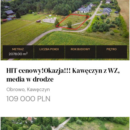
METRAŻ
LICZBA POKOI
ROK BUDOWY
PIĘTRO
2
2078.00 m
HIT cenowy!Okazja!!! Kawęczyn z WZ,
media w drodze
Obrowo, Kawęczyn
109 000 PLN