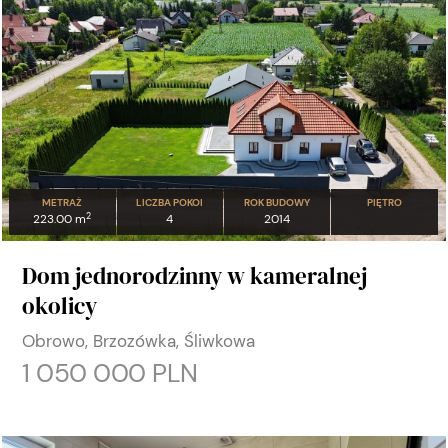
METRAŻ
LICZBA POKOI
ROK BUDOWY
PIĘTRO
2
223.00 m
4
2014
Dom jednorodzinny w kameralnej
okolicy
Obrowo, Brzozówka, Śliwkowa
1 050 000 PLN