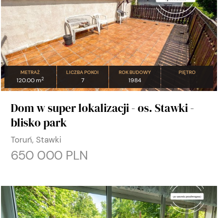
METRAŻ
LICZBA POKOI
ROK BUDOWY
PIĘTRO
2
120.00 m
7
1984
Dom w super lokalizacji - os. Stawki -
blisko park
Toruń, Stawki
650 000 PLN