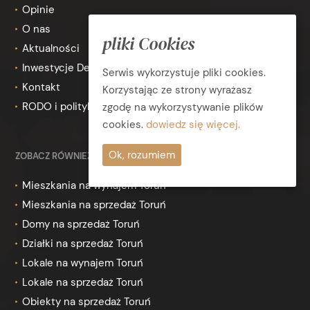
Opinie
O nas
pliki Cookies
Aktualności
Inwestycje Deweloperskie
Serwis wykorzystuje pliki cookies.
Kontakt
Korzystając ze strony wyrażasz
RODO i polityka prywatności
zgodę na wykorzystywanie plików
cookies.
dowiedz się więcej.
Ok, rozumiem
ZOBACZ RÓWNIEŻ
Mieszkania na wynajem Toruń
Mieszkania na sprzedaż Toruń
Domy na sprzedaż Toruń
Działki na sprzedaż Toruń
Lokale na wynajem Toruń
Lokale na sprzedaż Toruń
Obiekty na sprzedaż Toruń