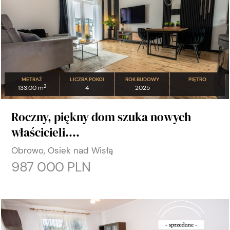
METRAŻ
LICZBA POKOI
ROK BUDOWY
PIĘTRO
2
133.00 m
4
2025
Roczny, piękny dom szuka nowych
właścicieli....
Obrowo, Osiek nad Wisłą
987 000 PLN