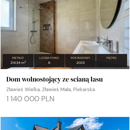
METRAŻ
LICZBA POKOI
ROK BUDOWY
PIĘTRO
2
214.34 m
6
2023
Dom wolnostojący ze scianą lasu
Zławieś Wielka, Zławieś Mała, Piekarska
1 140 000 PLN