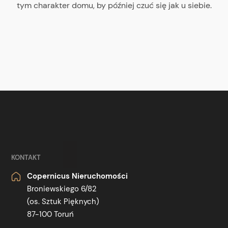
tym charakter domu, by później czuć się jak u siebie.
KONTAKT
Copernicus Nieruchomości
Broniewskiego 6/82
(os. Sztuk Pięknych)
87-100 Toruń