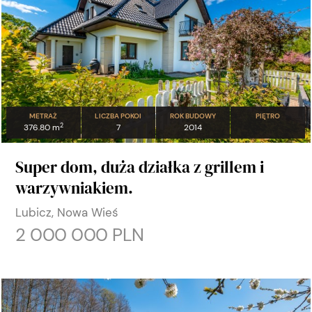
METRAŻ
LICZBA POKOI
ROK BUDOWY
PIĘTRO
2
376.80 m
7
2014
Super dom, duża działka z grillem i
warzywniakiem.
Lubicz, Nowa Wieś
2 000 000 PLN