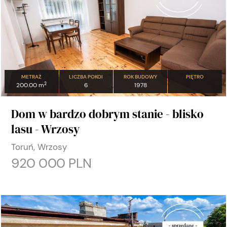
METRAŻ
LICZBA POKOI
ROK BUDOWY
PIĘTRO
2
200.00 m
6
1978
Dom w bardzo dobrym stanie - blisko
lasu - Wrzosy
Toruń, Wrzosy
920 000 PLN