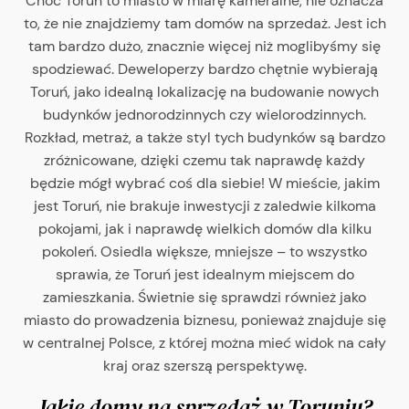
Choć Toruń to miasto w miarę kameralne, nie oznacza
to, że nie znajdziemy tam domów na sprzedaż. Jest ich
tam bardzo dużo, znacznie więcej niż moglibyśmy się
spodziewać. Deweloperzy bardzo chętnie wybierają
Toruń, jako idealną lokalizację na budowanie nowych
budynków jednorodzinnych czy wielorodzinnych.
Rozkład, metraż, a także styl tych budynków są bardzo
zróżnicowane, dzięki czemu tak naprawdę każdy
będzie mógł wybrać coś dla siebie! W mieście, jakim
jest Toruń, nie brakuje inwestycji z zaledwie kilkoma
pokojami, jak i naprawdę wielkich domów dla kilku
pokoleń. Osiedla większe, mniejsze – to wszystko
sprawia, że Toruń jest idealnym miejscem do
zamieszkania. Świetnie się sprawdzi również jako
miasto do prowadzenia biznesu, ponieważ znajduje się
w centralnej Polsce, z której można mieć widok na cały
kraj oraz szerszą perspektywę.
Jakie domy na sprzedaż w Toruniu?