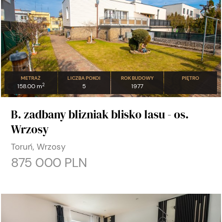
METRAŻ
LICZBA POKOI
ROK BUDOWY
PIĘTRO
2
158.00 m
5
1977
B. zadbany blizniak blisko lasu - os.
Wrzosy
Toruń, Wrzosy
875 000 PLN