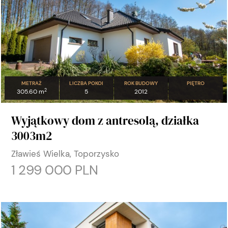
METRAŻ
LICZBA POKOI
ROK BUDOWY
PIĘTRO
2
305.60 m
5
2012
Wyjątkowy dom z antresolą, działka
3003m2
Zławieś Wielka, Toporzysko
1 299 000 PLN