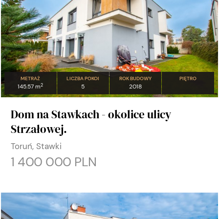
METRAŻ
LICZBA POKOI
ROK BUDOWY
PIĘTRO
2
145.57 m
5
2018
Dom na Stawkach - okolice ulicy
Strzałowej.
Toruń, Stawki
1 400 000 PLN