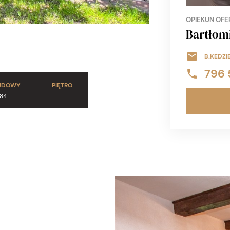
OPIEKUN OFE
Bartłomi
B.KEDZI
796 
UDOWY
PIĘTRO
84