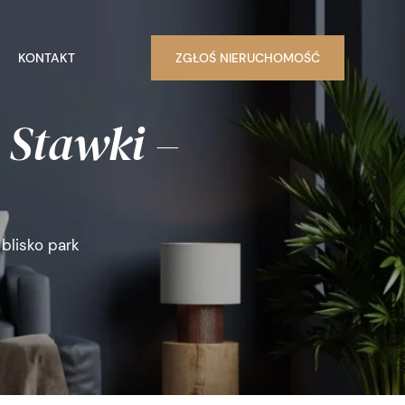
KONTAKT
ZGŁOŚ NIERUCHOMOŚĆ
 Stawki –
 blisko park