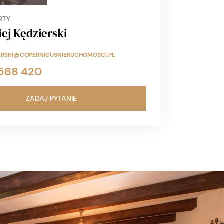
RTY
ej Kędzierski
ERSKI@COPERNICUSNIERUCHOMOSCI.PL
568 420
ZADAJ PYTANIE