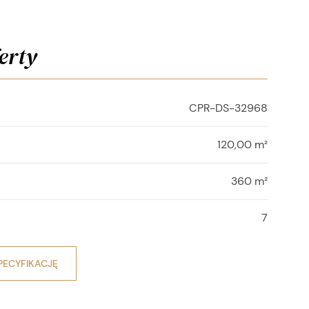
erty
CPR-DS-32968
120,00 m²
360 m²
7
PECYFIKACJĘ