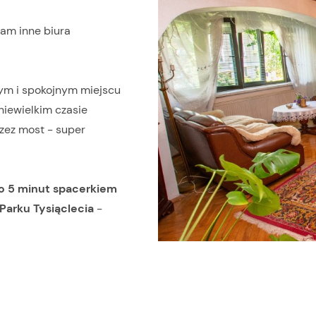
am inne biura
ym i spokojnym miejscu
niewielkim czasie
rzez most - super
o 5 minut spacerkiem
Parku Tysiąclecia
-