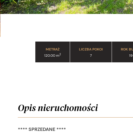
METRAŻ
LICZBA POKOI
ROK B
2
120.00 m
7
19
Opis nieruchomości
**** SPRZEDANE ****