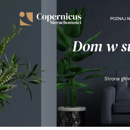
POZNAJ 
Dom w su
Strona głó