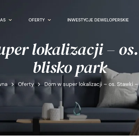
NAS
OFERTY
INWESTYCJE DEWELOPERSKIE
per lokalizacji – os.
blisko park
wna
Oferty
Dom w super lokalizacji – os. Stawki –