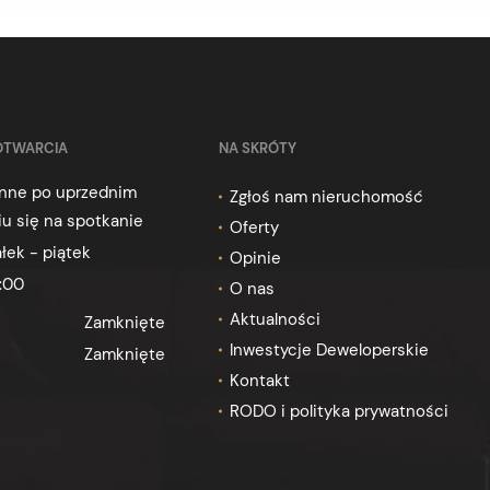
OTWARCIA
NA SKRÓTY
ynne po uprzednim
Zgłoś nam nieruchomość
u się na spotkanie
Oferty
łek - piątek
Opinie
:00
O nas
Aktualności
Zamknięte
Inwestycje Deweloperskie
Zamknięte
Kontakt
RODO i polityka prywatności