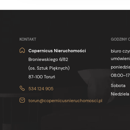
KONTAKT
GODZINY 
Copernicus Nieruchomości
biuro cz
umówieni
Broniewskiego 6/82
poniedzia
(os. Sztuk Pięknych)
08:00–17
87-100 Toruń
Sobota
534 124 905
Niedziela
torun@copernicusnieruchomosci.pl