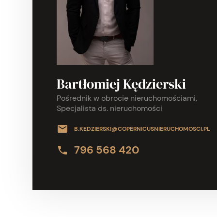
Bartłomiej Kędzierski
Pośrednik w obrocie nieruchomościami,
Specjalista ds. nieruchomości
B.KEDZIERSKI@COPERNICUSNIERUCHOMOSCI.PL
796 568 420