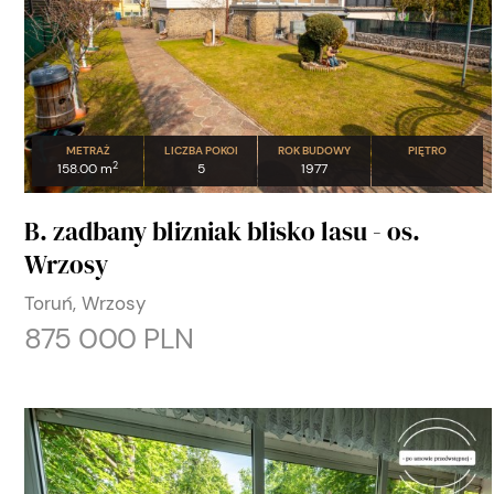
METRAŻ
LICZBA POKOI
ROK BUDOWY
PIĘTRO
2
158.00 m
5
1977
B. zadbany blizniak blisko lasu - os.
Wrzosy
Toruń, Wrzosy
875 000 PLN