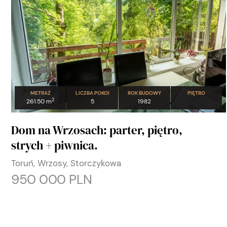
METRAŻ
LICZBA POKOI
ROK BUDOWY
PIĘTRO
2
261.50 m
5
1982
Dom na Wrzosach: parter, piętro,
strych + piwnica.
Toruń, Wrzosy, Storczykowa
950 000 PLN