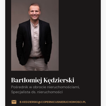
Bartłomiej Kędzierski
Pośrednik w obrocie nieruchomościami,
Specjalista ds. nieruchomości
B.KEDZIERSKI@COPERNICUSNIERUCHOMOSCI.PL