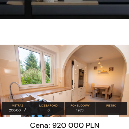
METRAŻ
LICZBA POKOI
ROK BUDOWY
PIĘTRO
2
200.00 m
6
1978
Cena: 920 000 PLN