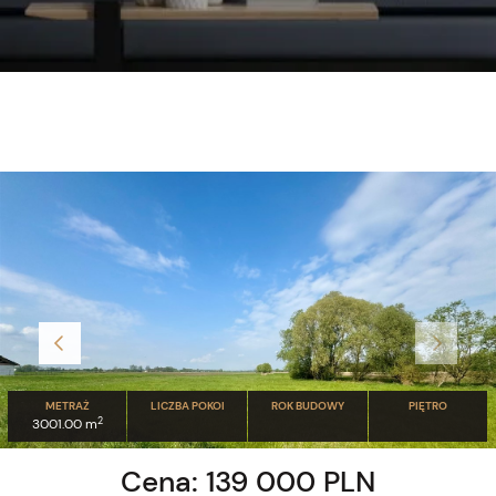
METRAŻ
LICZBA POKOI
ROK BUDOWY
PIĘTRO
2
3001.00 m
Cena: 139 000 PLN