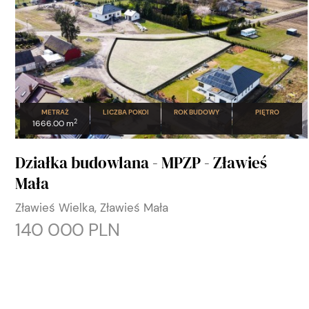
METRAŻ
LICZBA POKOI
ROK BUDOWY
PIĘTRO
2
1666.00 m
Działka budowlana - MPZP - Zławieś
Mała
Zławieś Wielka, Zławieś Mała
140 000 PLN