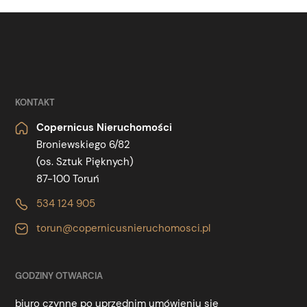
KONTAKT
Copernicus Nieruchomości
Broniewskiego 6/82
(os. Sztuk Pięknych)
87-100 Toruń
534 124 905
torun@copernicusnieruchomosci.pl
GODZINY OTWARCIA
biuro czynne po uprzednim umówieniu się