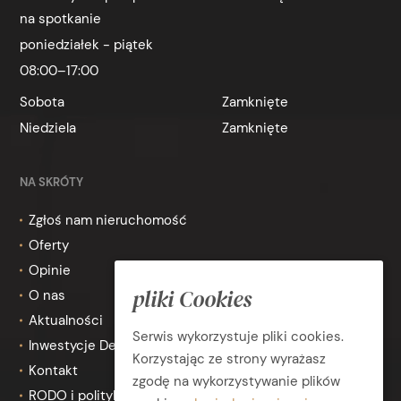
na spotkanie
poniedziałek - piątek
08:00–17:00
Sobota
Zamknięte
Niedziela
Zamknięte
NA SKRÓTY
Zgłoś nam nieruchomość
Oferty
Opinie
pliki Cookies
O nas
Aktualności
Serwis wykorzystuje pliki cookies.
Inwestycje Deweloperskie
Korzystając ze strony wyrażasz
Kontakt
zgodę na wykorzystywanie plików
RODO i polityka prywatności