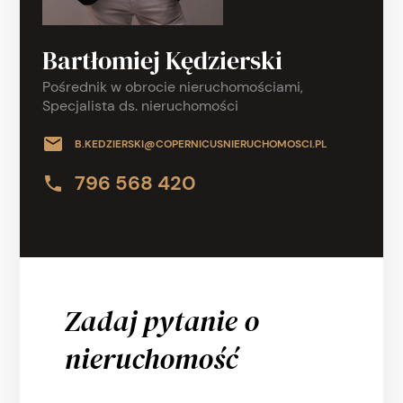
Bartłomiej Kędzierski
Pośrednik w obrocie nieruchomościami,
Specjalista ds. nieruchomości
B.KEDZIERSKI@COPERNICUSNIERUCHOMOSCI.PL
796 568 420
Zadaj pytanie o
nieruchomość