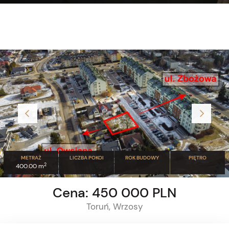
METRAŻ
LICZBA POKOI
ROK BUDOWY
PIĘTRO
2
400.00 m
Cena: 450 000 PLN
Toruń, Wrzosy