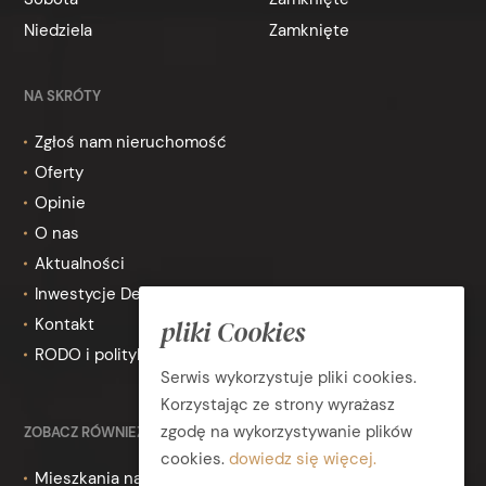
Niedziela
Zamknięte
NA SKRÓTY
Zgłoś nam nieruchomość
Oferty
Opinie
O nas
Aktualności
Inwestycje Deweloperskie
Kontakt
pliki Cookies
RODO i polityka prywatności
Serwis wykorzystuje pliki cookies.
Korzystając ze strony wyrażasz
zgodę na wykorzystywanie plików
ZOBACZ RÓWNIEŻ
cookies.
dowiedz się więcej.
Mieszkania na wynajem Toruń