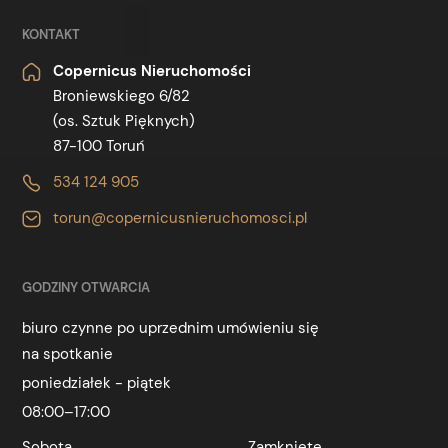
KONTAKT
Copernicus Nieruchomości
Broniewskiego 6/82
(os. Sztuk Pięknych)
87-100 Toruń
534 124 905
torun@copernicusnieruchomosci.pl
GODZINY OTWARCIA
biuro czynne po uprzednim umówieniu się
na spotkanie
poniedziałek - piątek
08:00–17:00
Sobota
Zamknięte