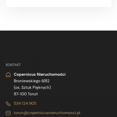
KONTAKT
Copernicus Nieruchomości
Broniewskiego 6/82
(os. Sztuk Pięknych)
87-100 Toruń
534 124 905
torun@copernicusnieruchomosci.pl