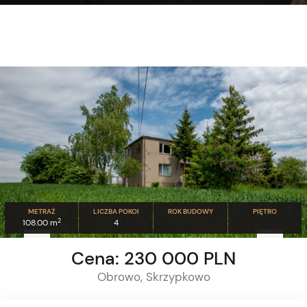
METRAŻ
LICZBA POKOI
ROK BUDOWY
PIĘTRO
2
108.00 m
4
Cena: 230 000 PLN
Obrowo, Skrzypkowo