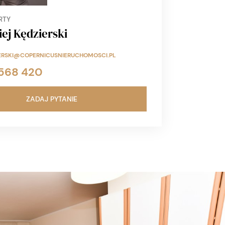
RTY
ej Kędzierski
ERSKI@COPERNICUSNIERUCHOMOSCI.PL
568 420
ZADAJ PYTANIE