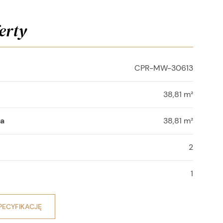
erty
CPR-MW-30613
38,81 m²
wa
38,81 m²
2
1
PECYFIKACJĘ