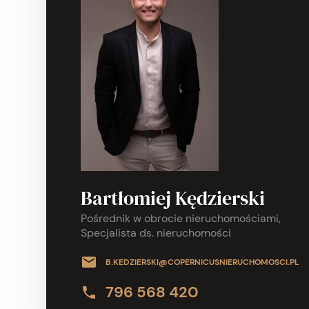
Bartłomiej Kędzierski
Pośrednik w obrocie nieruchomościami,
Specjalista ds. nieruchomości
B.KEDZIERSKI@COPERNICUSNIERUCHOMOSCI.PL
796 568 420