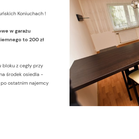
uńskich Koniuchach !
jowe w garażu
iemnego to 200 zł
 bloku z cegły przy
na środek osiedla -
, po ostatnim najemcy