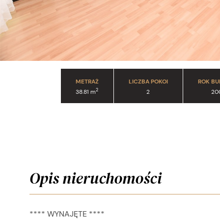
METRAŻ
LICZBA POKOI
ROK B
2
38.81 m
2
20
Opis nieruchomości
**** WYNAJĘTE ****