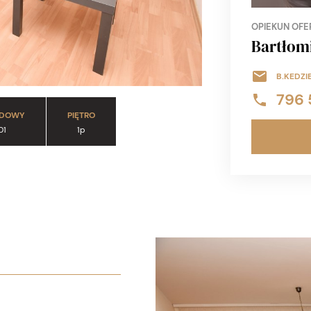
OPIEKUN OFE
Bartłomi
B.KEDZI
796 
UDOWY
PIĘTRO
01
1p