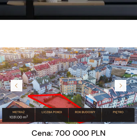
METRAŻ
LICZBA POKOI
ROK BUDOWY
PIĘTRO
2
1031.00 m
Cena: 700 000 PLN