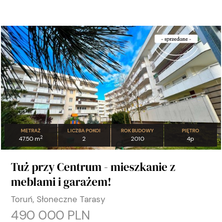
METRAŻ
LICZBA POKOI
ROK BUDOWY
PIĘTRO
2
47.50 m
2
2010
4p
Tuż przy Centrum - mieszkanie z
meblami i garażem!
Toruń, Słoneczne Tarasy
490 000 PLN