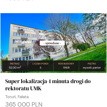
METRAŻ
LICZBA POKOI
ROK BUDOWY
PIĘTRO
2
52.00 m
3
1968
wysoki parter
Super lokalizacja-1 minuta drogi do
rektoratu UMK
Toruń, Fałata
365 000 PLN