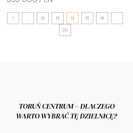
1
…
12
13
14
15
16
…
20
TORUŃ CENTRUM – DLACZEGO
WARTO WYBRAĆ TĘ DZIELNICĘ?