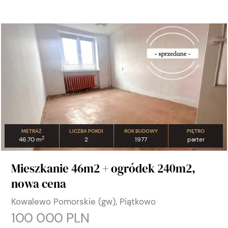
METRAŻ
LICZBA POKOI
ROK BUDOWY
PIĘTRO
2
46.70 m
2
1977
parter
Mieszkanie 46m2 + ogródek 240m2,
nowa cena
Kowalewo Pomorskie (gw), Piątkowo
100 000 PLN