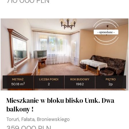
710 000 PLN
METRAŻ
LICZBA POKOI
ROK BUDOWY
PIĘTRO
2
50.18 m
2
1962
2p
Mieszkanie w bloku blisko Umk. Dwa
balkony !
Toruń, Fałata, Broniewskiego
359 000 PLN