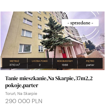
METRAŻ
LICZBA POKOI
ROK BUDOWY
PIĘTRO
2
37.10 m
2
1988
parter
Tanie mieszkanie,Na Skarpie,37m2,2
pokoje,parter
Toruń, Na Skarpie
290 000 PLN