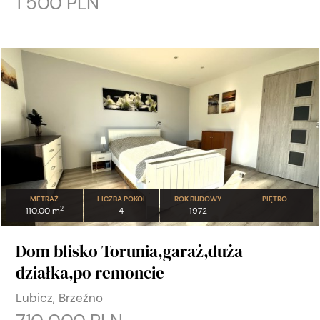
1 500 PLN
METRAŻ
LICZBA POKOI
ROK BUDOWY
PIĘTRO
2
110.00 m
4
1972
Dom blisko Torunia,garaż,duża
działka,po remoncie
Lubicz, Brzeźno