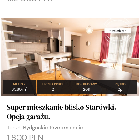
METRAŻ
LICZBA POKOI
ROK BUDOWY
PIĘTRO
2
65.80 m
2
2011
2p
Super mieszkanie blisko Starówki.
Opcja garażu.
Toruń, Bydgoskie Przedmieście
1 800 PLN