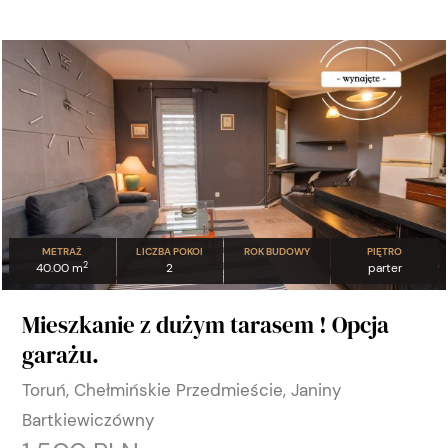
METRAŻ
LICZBA POKOI
ROK BUDOWY
PIĘTRO
2
40.00 m
2
parter
Mieszkanie z dużym tarasem ! Opcja
garażu.
Toruń, Chełmińskie Przedmieście, Janiny
Bartkiewiczówny