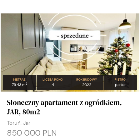
METRAŻ
LICZBA POKOI
ROK BUDOWY
PIĘTRO
2
79.43 m
4
2022
parter
Słoneczny apartament z ogródkiem,
JAR, 80m2
Toruń, Jar
850 000 PLN