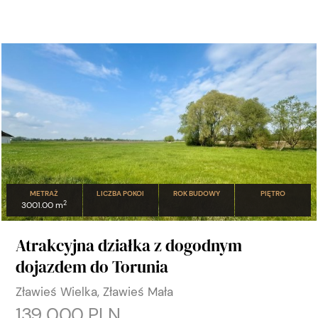
METRAŻ
LICZBA POKOI
ROK BUDOWY
PIĘTRO
2
3001.00 m
Atrakcyjna działka z dogodnym
dojazdem do Torunia
Zławieś Wielka, Zławieś Mała
139 000 PLN