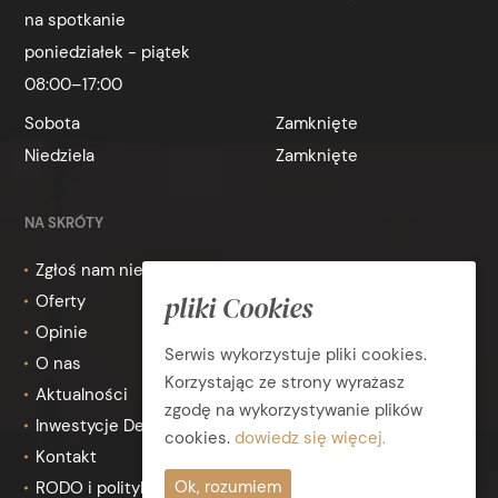
na spotkanie
poniedziałek - piątek
08:00–17:00
Sobota
Zamknięte
Niedziela
Zamknięte
NA SKRÓTY
Zgłoś nam nieruchomość
pliki Cookies
Oferty
Opinie
Serwis wykorzystuje pliki cookies.
O nas
Korzystając ze strony wyrażasz
Aktualności
zgodę na wykorzystywanie plików
Inwestycje Deweloperskie
cookies.
dowiedz się więcej.
Kontakt
Ok, rozumiem
RODO i polityka prywatności