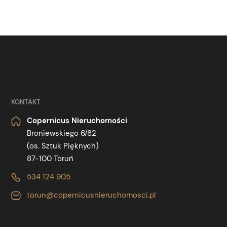
KONTAKT
Copernicus Nieruchomości
Broniewskiego 6/82
(os. Sztuk Pięknych)
87-100 Toruń
534 124 905
torun@copernicusnieruchomosci.pl