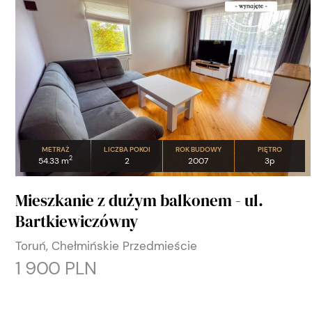
METRAŻ
LICZBA POKOI
ROK BUDOWY
PIĘTRO
2
54.33 m
2
2007
3p
Mieszkanie z dużym balkonem - ul.
Bartkiewiczówny
Toruń, Chełmińskie Przedmieście
1 900 PLN