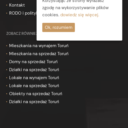
Korzystając ze strony wyrażasz
Kontakt
zgodę na wykorzystywanie plików
RODO i polityka prywatności
cookies.
dowiedz się więcej.
Ok, rozumiem
ZOBACZ RÓWNIEŻ
Mieszkania na wynajem Toruń
Mieszkania na sprzedaż Toruń
Domy na sprzedaż Toruń
Działki na sprzedaż Toruń
Lokale na wynajem Toruń
Lokale na sprzedaż Toruń
Obiekty na sprzedaż Toruń
Działki na sprzedaż Toruń