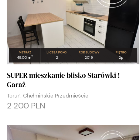
METRAŻ
LICZBA POKOI
ROK BUDOWY
PIĘTRO
2
48.00 m
2
2019
2p
SUPER mieszkanie blisko Starówki !
Garaż
Toruń, Chełmińskie Przedmieście
2 200 PLN