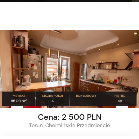
METRAŻ
LICZBA POKOI
ROK BUDOWY
PIĘTRO
2
85.00 m
4
4p
Cena: 2 500 PLN
Toruń, Chełmińskie Przedmieście