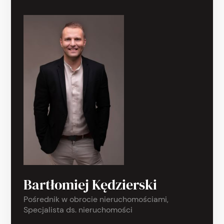
Bartłomiej Kędzierski
Pośrednik w obrocie nieruchomościami,
Specjalista ds. nieruchomości