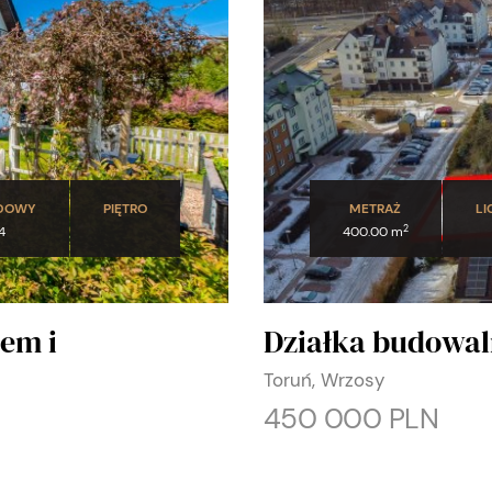
UDOWY
PIĘTRO
METRAŻ
LI
2
4
400.00 m
lem i
Działka budowal
Toruń, Wrzosy
450 000 PLN