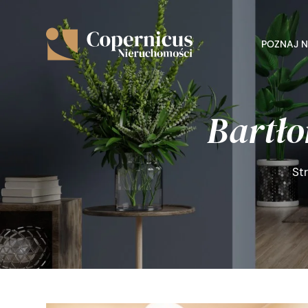
POZNAJ 
Bartło
St