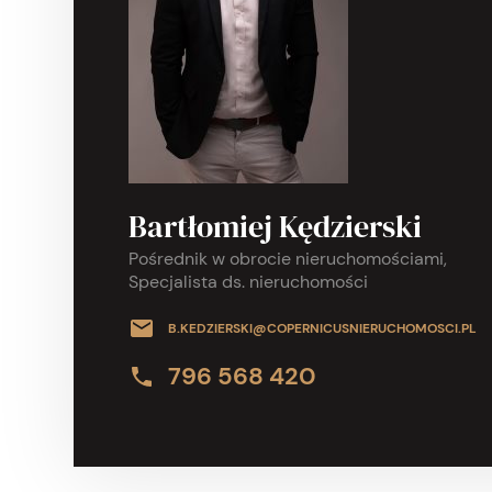
Bartłomiej Kędzierski
Pośrednik w obrocie nieruchomościami,
Specjalista ds. nieruchomości
B.KEDZIERSKI@COPERNICUSNIERUCHOMOSCI.PL
796 568 420