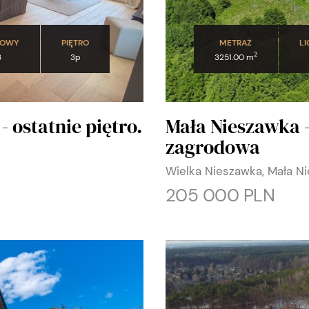
DOWY
PIĘTRO
METRAŻ
LI
2
3
3p
3251.00 m
- ostatnie piętro.
Mała Nieszawka 
zagrodowa
Wielka Nieszawka, Mała N
205 000 PLN