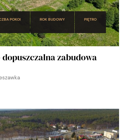
CZBA POKOI
ROK BUDOWY
PIĘTRO
- dopuszczalna zabudowa
ieszawka