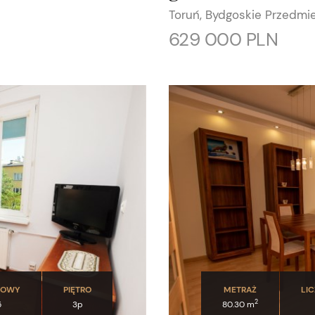
Toruń, Bydgoskie Przedmi
629 000 PLN
DOWY
PIĘTRO
METRAŻ
LI
2
5
3p
80.30 m