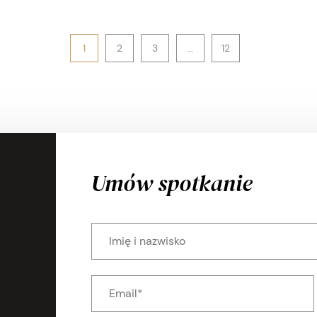
1
2
3
…
12
Umów spotkanie