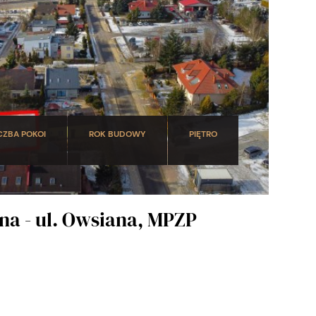
CZBA POKOI
ROK BUDOWY
PIĘTRO
na - ul. Owsiana, MPZP