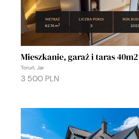
METRAŻ
LICZBA POKOI
ROK BU
2
62.74 m
3
202
Mieszkanie, garaż i taras 40m2 
Toruń, Jar
3 500 PLN