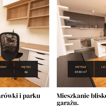
DOWY
PIĘTRO
METRAŻ
LI
2
4p
65.80 m
arówki i parku
Mieszkanie blisk
garażu.