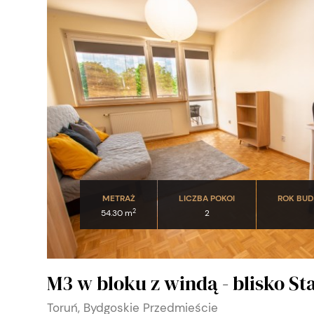
METRAŻ
LICZBA POKOI
ROK BU
2
54.30 m
2
M3 w bloku z windą - blisko St
Toruń, Bydgoskie Przedmieście