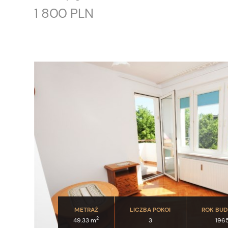
1 800 PLN
METRAŻ
LICZBA POKOI
ROK BU
2
49.33 m
3
196