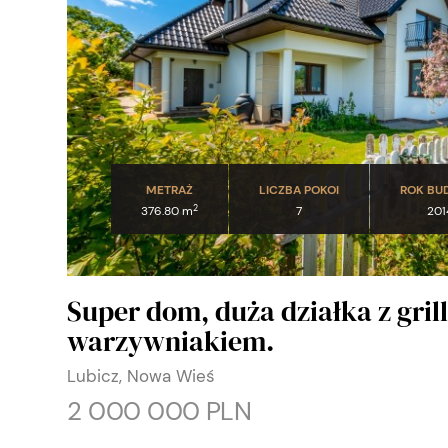
METRAŻ
LICZBA POKOI
ROK B
2
376.80 m
7
201
Super dom, duża działka z gril
warzywniakiem.
Lubicz, Nowa Wieś
2 000 000 PLN