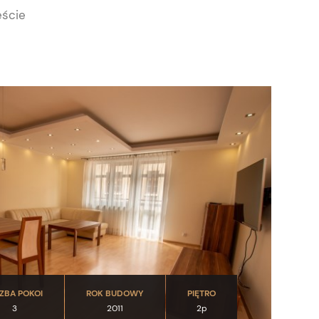
eście
CZBA POKOI
ROK BUDOWY
PIĘTRO
3
2011
2p