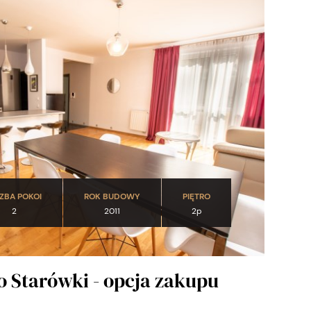
CZBA POKOI
ROK BUDOWY
PIĘTRO
2
2011
2p
o Starówki - opcja zakupu