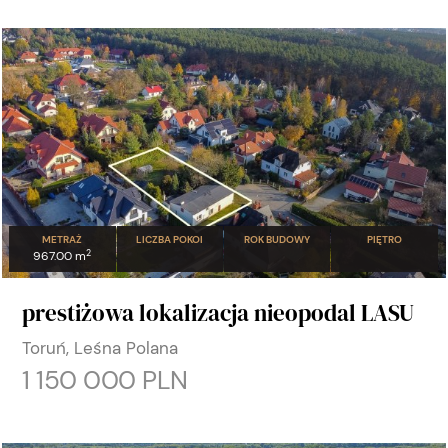
METRAŻ
LICZBA POKOI
ROK BUDOWY
PIĘTRO
2
967.00 m
prestiżowa lokalizacja nieopodal LASU
Toruń, Leśna Polana
1 150 000 PLN