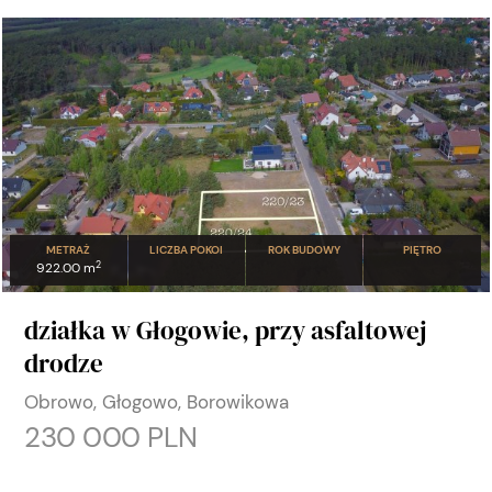
METRAŻ
LICZBA POKOI
ROK BUDOWY
PIĘTRO
2
922.00 m
działka w Głogowie, przy asfaltowej
drodze
Obrowo, Głogowo, Borowikowa
230 000 PLN