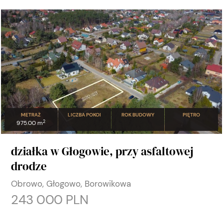
METRAŻ
LICZBA POKOI
ROK BUDOWY
PIĘTRO
2
975.00 m
działka w Głogowie, przy asfaltowej
drodze
Obrowo, Głogowo, Borowikowa
243 000 PLN