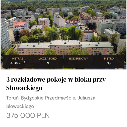
METRAŻ
LICZBA POKOI
ROK BUDOWY
PIĘTRO
2
48.60 m
3
3p
3 rozkładowe pokoje w bloku przy
Słowackiego
Toruń, Bydgoskie Przedmieście, Juliusza
Słowackiego
375 000 PLN