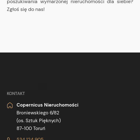
poszukiwania wymarzonej nieruchomości dla siebie?
Zgłoś się do nas!
KONTAKT
Copernicus Nieruchomości
Broniewskiego 6/82
(os. Sztuk Pięknych)
87-100 Toruń
534 124 905