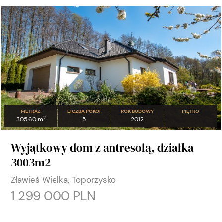
METRAŻ
LICZBA POKOI
ROK BUDOWY
PIĘTRO
2
305.60 m
5
2012
Wyjątkowy dom z antresolą, działka
3003m2
Zławieś Wielka, Toporzysko
1 299 000 PLN