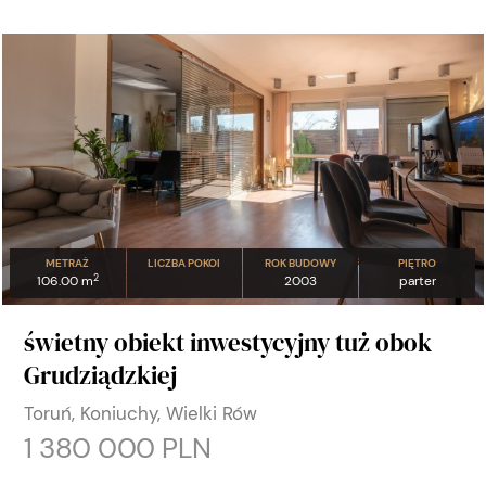
METRAŻ
LICZBA POKOI
ROK BUDOWY
PIĘTRO
2
106.00 m
2003
parter
świetny obiekt inwestycyjny tuż obok
Grudziądzkiej
Toruń, Koniuchy, Wielki Rów
1 380 000 PLN