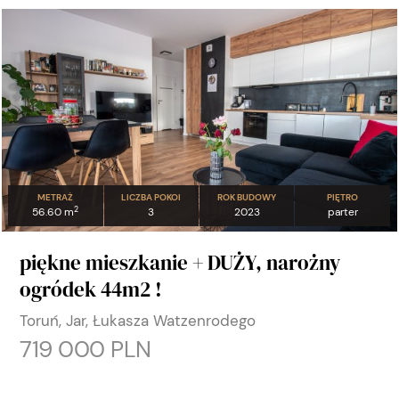
METRAŻ
LICZBA POKOI
ROK BUDOWY
PIĘTRO
2
56.60 m
3
2023
parter
piękne mieszkanie + DUŻY, narożny
ogródek 44m2 !
Toruń, Jar, Łukasza Watzenrodego
719 000 PLN