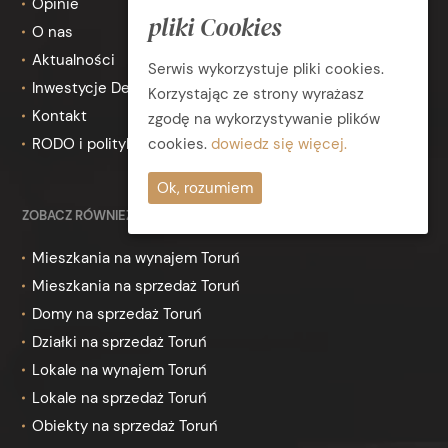
Opinie
pliki Cookies
O nas
Aktualności
Serwis wykorzystuje pliki cookies.
Inwestycje Deweloperskie
Korzystając ze strony wyrażasz
Kontakt
zgodę na wykorzystywanie plików
cookies.
dowiedz się więcej.
RODO i polityka prywatności
Ok, rozumiem
ZOBACZ RÓWNIEŻ
Mieszkania na wynajem Toruń
Mieszkania na sprzedaż Toruń
Domy na sprzedaż Toruń
Działki na sprzedaż Toruń
Lokale na wynajem Toruń
Lokale na sprzedaż Toruń
Obiekty na sprzedaż Toruń