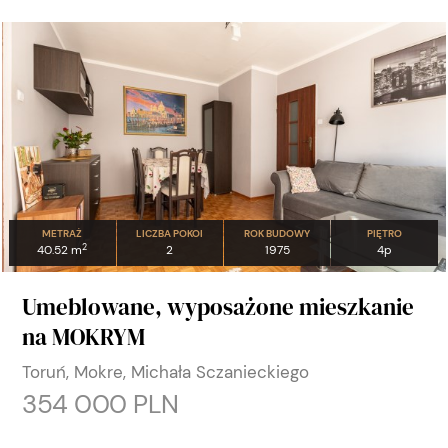
METRAŻ
LICZBA POKOI
ROK BUDOWY
PIĘTRO
2
40.52 m
2
1975
4p
Umeblowane, wyposażone mieszkanie
na MOKRYM
Toruń, Mokre, Michała Sczanieckiego
354 000 PLN