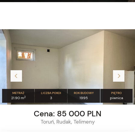
METRAŻ
LICZBA POKOI
ROK BUDOWY
PIĘTRO
2
21.90 m
3
1995
piwnica
Cena: 85 000 PLN
Toruń, Rudak, Telimeny