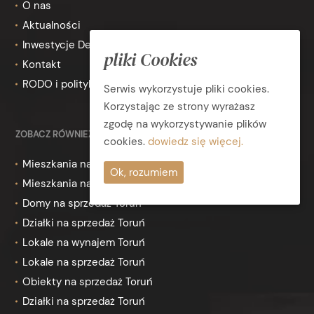
O nas
Aktualności
Inwestycje Deweloperskie
pliki Cookies
Kontakt
RODO i polityka prywatności
Serwis wykorzystuje pliki cookies.
Korzystając ze strony wyrażasz
zgodę na wykorzystywanie plików
ZOBACZ RÓWNIEŻ
cookies.
dowiedz się więcej.
Mieszkania na wynajem Toruń
Ok, rozumiem
Mieszkania na sprzedaż Toruń
Domy na sprzedaż Toruń
Działki na sprzedaż Toruń
Lokale na wynajem Toruń
Lokale na sprzedaż Toruń
Obiekty na sprzedaż Toruń
Działki na sprzedaż Toruń