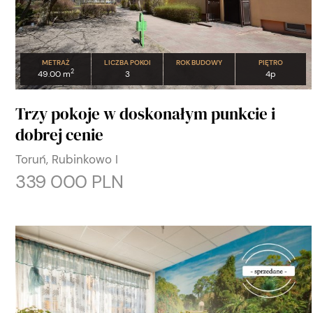
METRAŻ
LICZBA POKOI
ROK BUDOWY
PIĘTRO
2
49.00 m
3
4p
Trzy pokoje w doskonałym punkcie i
dobrej cenie
Toruń, Rubinkowo I
339 000 PLN