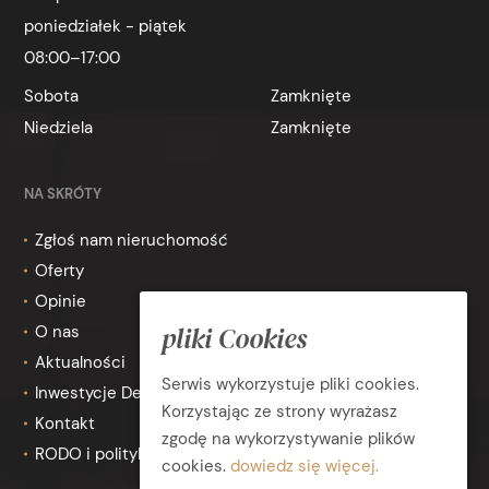
poniedziałek - piątek
08:00–17:00
Sobota
Zamknięte
Niedziela
Zamknięte
NA SKRÓTY
Zgłoś nam nieruchomość
Oferty
Opinie
pliki Cookies
O nas
Aktualności
Serwis wykorzystuje pliki cookies.
Inwestycje Deweloperskie
Korzystając ze strony wyrażasz
Kontakt
zgodę na wykorzystywanie plików
RODO i polityka prywatności
cookies.
dowiedz się więcej.