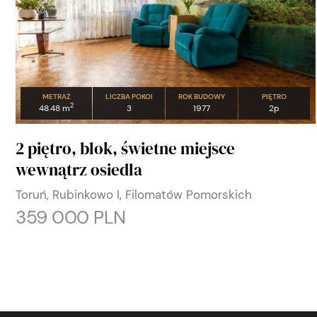
METRAŻ
LICZBA POKOI
ROK BUDOWY
PIĘTRO
2
48.48 m
3
1977
2p
2 piętro, blok, świetne miejsce
wewnątrz osiedla
Toruń, Rubinkowo I, Filomatów Pomorskich
359 000 PLN