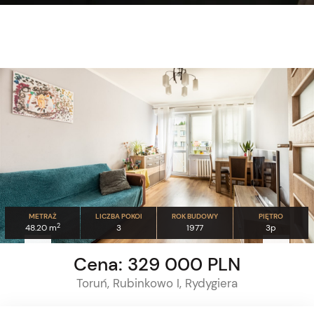
METRAŻ
LICZBA POKOI
ROK BUDOWY
PIĘTRO
2
48.20 m
3
1977
3p
Cena: 329 000 PLN
Toruń, Rubinkowo I, Rydygiera