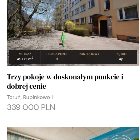
METRAŻ
LICZBA POKOI
ROK BUDOWY
PIĘTRO
2
49.00 m
3
4p
Trzy pokoje w doskonałym punkcie i
dobrej cenie
Toruń, Rubinkowo I
339 000 PLN