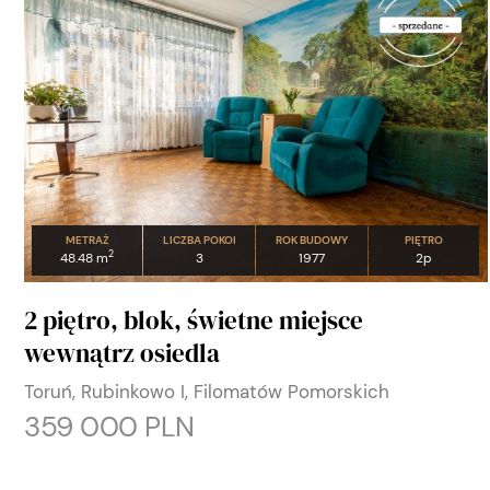
METRAŻ
LICZBA POKOI
ROK BUDOWY
PIĘTRO
2
48.48 m
3
1977
2p
2 piętro, blok, świetne miejsce
wewnątrz osiedla
Toruń, Rubinkowo I, Filomatów Pomorskich
359 000 PLN