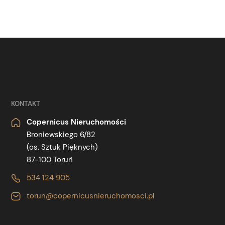
KONTAKT
Copernicus Nieruchomości
Broniewskiego 6/82
(os. Sztuk Pięknych)
87-100 Toruń
534 124 905
torun@copernicusnieruchomosci.pl