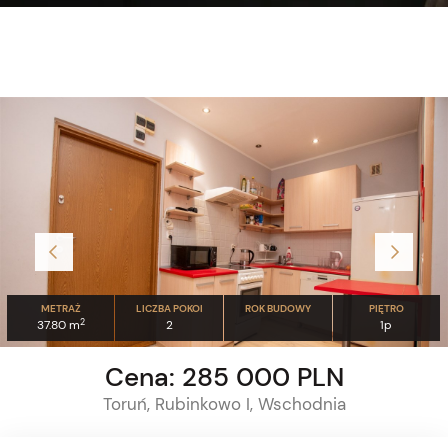
METRAŻ
LICZBA POKOI
ROK BUDOWY
PIĘTRO
2
37.80 m
2
1p
Cena: 285 000 PLN
Toruń, Rubinkowo I, Wschodnia