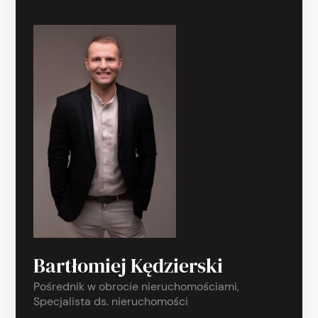
Bartłomiej Kędzierski
Pośrednik w obrocie nieruchomościami,
Specjalista ds. nieruchomości