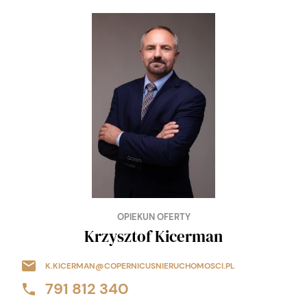
OPIEKUN OFERTY
Krzysztof Kicerman
K.KICERMAN@COPERNICUSNIERUCHOMOSCI.PL
791 812 340