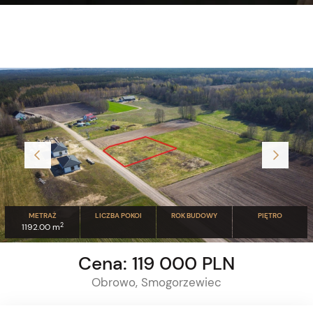
METRAŻ
LICZBA POKOI
ROK BUDOWY
PIĘTRO
2
1192.00 m
Cena: 119 000 PLN
Obrowo, Smogorzewiec