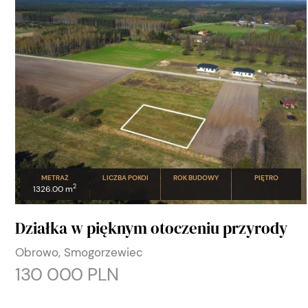
METRAŻ
LICZBA POKOI
ROK BUDOWY
PIĘTRO
2
1326.00 m
Działka w pięknym otoczeniu przyrody
Obrowo, Smogorzewiec
130 000 PLN