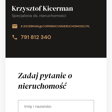
Krzysztof Kicerman
Specjalista ds. nieruchomości
K.KICERMAN@COPERNICUSNIERUCHOMOSCI.PL
791 812 340
Zadaj pytanie o
nieruchomość