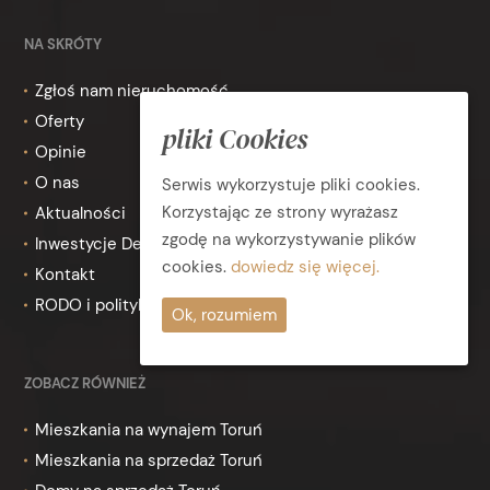
NA SKRÓTY
Zgłoś nam nieruchomość
Oferty
pliki Cookies
Opinie
O nas
Serwis wykorzystuje pliki cookies.
Korzystając ze strony wyrażasz
Aktualności
zgodę na wykorzystywanie plików
Inwestycje Deweloperskie
cookies.
dowiedz się więcej.
Kontakt
RODO i polityka prywatności
Ok, rozumiem
ZOBACZ RÓWNIEŻ
Mieszkania na wynajem Toruń
Mieszkania na sprzedaż Toruń