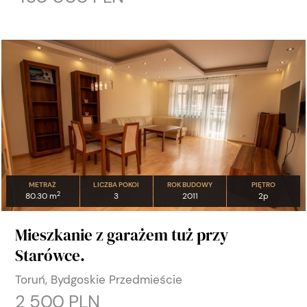
METRAŻ
LICZBA POKOI
ROK BUDOWY
PIĘTRO
2
80.30 m
3
2011
2p
Mieszkanie z garażem tuż przy
Starówce.
Toruń, Bydgoskie Przedmieście
2 500 PLN