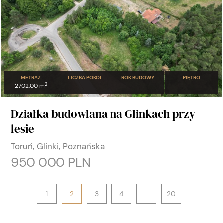
METRAŻ
LICZBA POKOI
ROK BUDOWY
PIĘTRO
2
2702.00 m
Działka budowlana na Glinkach przy
lesie
Toruń, Glinki, Poznańska
950 000 PLN
1
2
3
4
…
20