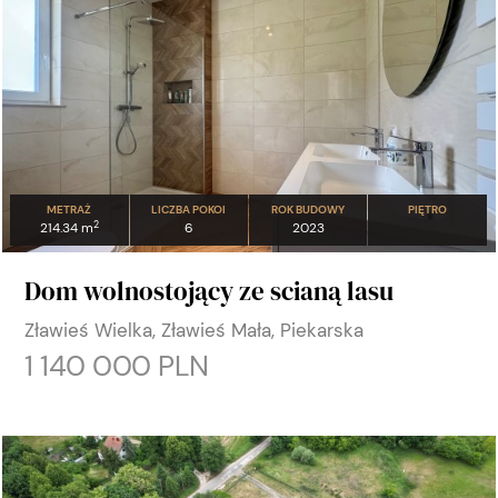
METRAŻ
LICZBA POKOI
ROK BUDOWY
PIĘTRO
2
214.34 m
6
2023
Dom wolnostojący ze scianą lasu
Zławieś Wielka, Zławieś Mała, Piekarska
1 140 000 PLN