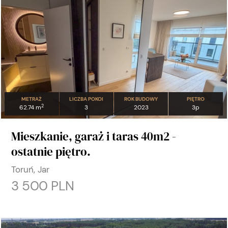
METRAŻ
LICZBA POKOI
ROK BUDOWY
PIĘTRO
2
62.74 m
3
2023
3p
Mieszkanie, garaż i taras 40m2 -
ostatnie piętro.
Toruń, Jar
3 500 PLN