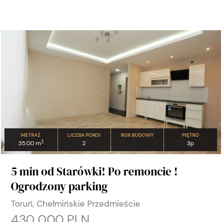
METRAŻ
LICZBA POKOI
ROK BUDOWY
PIĘTRO
2
35.00 m
2
3p
5 min od Starówki! Po remoncie !
Ogrodzony parking
Toruń, Chełmińskie Przedmieście
430 000 PLN