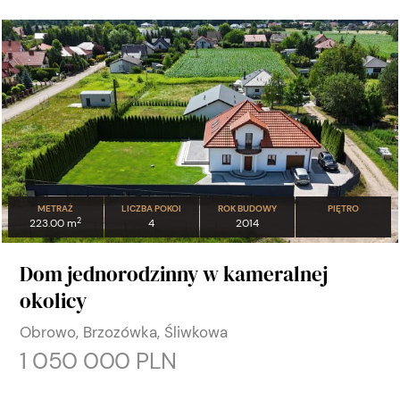
METRAŻ
LICZBA POKOI
ROK BUDOWY
PIĘTRO
2
223.00 m
4
2014
Dom jednorodzinny w kameralnej
okolicy
Obrowo, Brzozówka, Śliwkowa
1 050 000 PLN