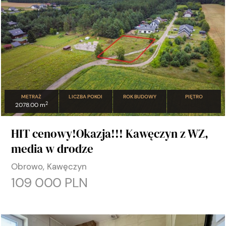
METRAŻ
LICZBA POKOI
ROK BUDOWY
PIĘTRO
2
2078.00 m
HIT cenowy!Okazja!!! Kawęczyn z WZ,
media w drodze
Obrowo, Kawęczyn
109 000 PLN