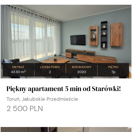
METRAŻ
LICZBA POKOI
ROK BUDOWY
PIĘTRO
2
43.30 m
2
2020
7p
Piękny apartament 5 min od Starówki!
Toruń, Jakubskie Przedmieście
2 500 PLN