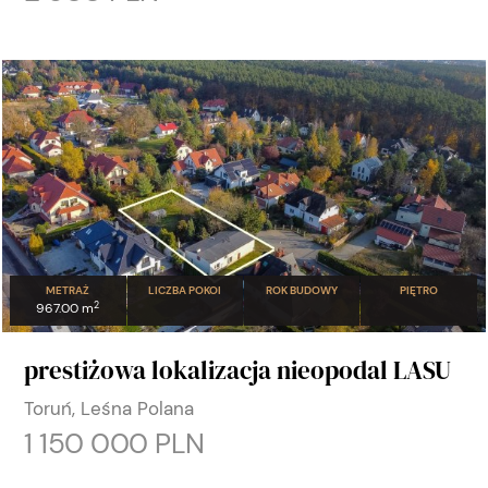
METRAŻ
LICZBA POKOI
ROK BUDOWY
PIĘTRO
2
967.00 m
prestiżowa lokalizacja nieopodal LASU
Toruń, Leśna Polana
1 150 000 PLN