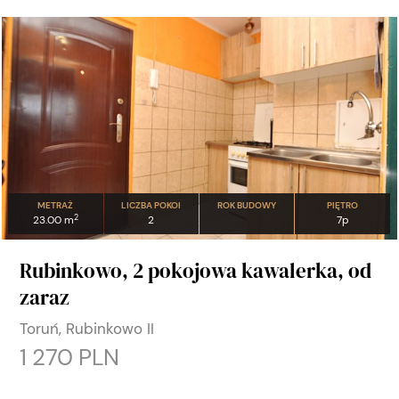
METRAŻ
LICZBA POKOI
ROK BUDOWY
PIĘTRO
2
23.00 m
2
7p
Rubinkowo, 2 pokojowa kawalerka, od
zaraz
Toruń, Rubinkowo II
1 270 PLN