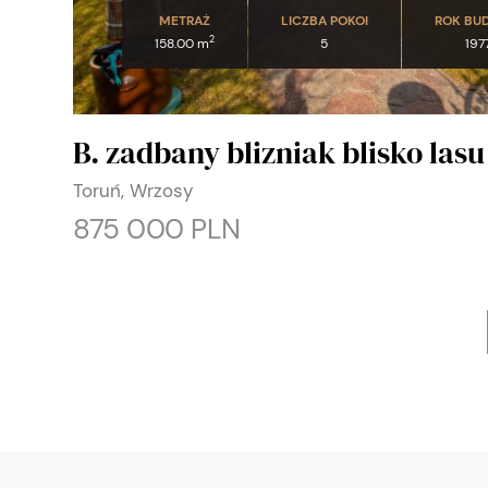
METRAŻ
LICZBA POKOI
ROK BU
2
158.00 m
5
197
B. zadbany blizniak blisko lasu
Toruń, Wrzosy
875 000 PLN