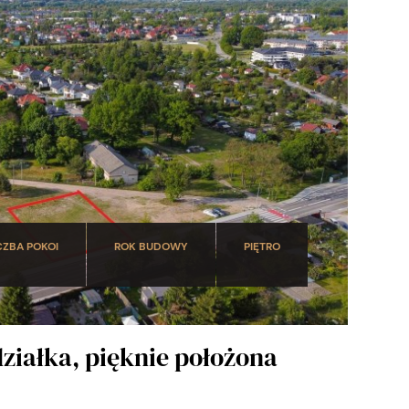
CZBA POKOI
ROK BUDOWY
PIĘTRO
działka, pięknie położona