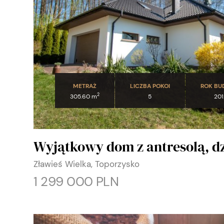
METRAŻ
LICZBA POKOI
ROK B
2
305.60 m
5
201
Wyjątkowy dom z antresolą, d
Zławieś Wielka, Toporzysko
1 299 000 PLN