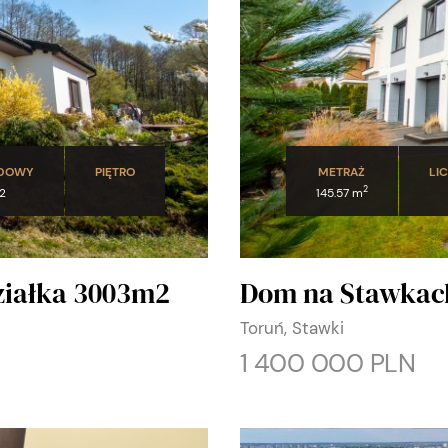
UDOWY
PIĘTRO
METRAŻ
LI
2
2
145.57 m
ziałka 3003m2
Dom na Stawkach 
Toruń, Stawki
1 400 000 PLN