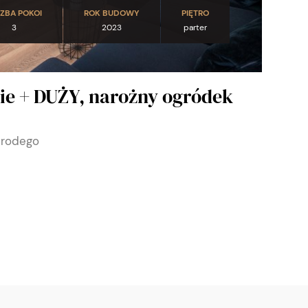
CZBA POKOI
ROK BUDOWY
PIĘTRO
3
2023
parter
ie + DUŻY, narożny ogródek
nrodego