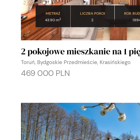
METRAŻ
LICZBA POKOI
ROK BU
2
43.90 m
2
199
2 pokojowe mieszkanie na 1 pi
Toruń, Bydgoskie Przedmieście, Krasińskiego
469 000 PLN