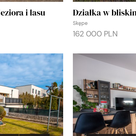
eziora i lasu
Działka w bliskim
Skępe
162 000 PLN