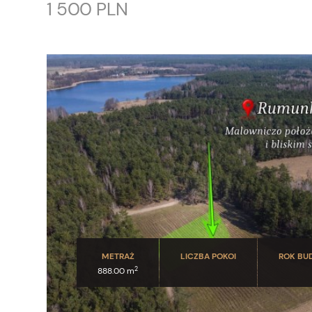
1 500 PLN
METRAŻ
LICZBA POKOI
ROK B
2
888.00 m