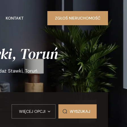
KONTAKT
ZGŁOŚ NIERUCHOMOŚĆ
ki, Toruń
daż Stawki, Toruń
WIĘCEJ OPCJI