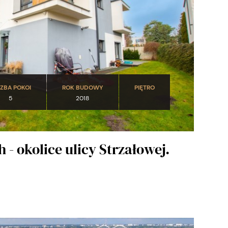
CZBA POKOI
ROK BUDOWY
PIĘTRO
5
2018
- okolice ulicy Strzałowej.