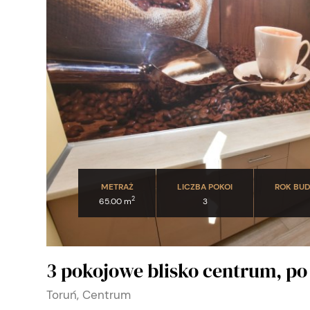
METRAŻ
LICZBA POKOI
ROK BU
2
65.00 m
3
3 pokojowe blisko centrum, p
Toruń, Centrum