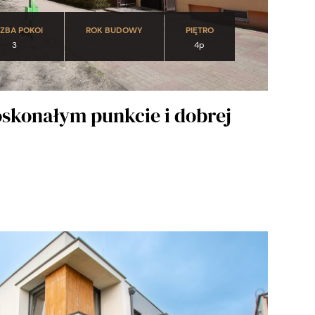
CZBA POKOI
ROK BUDOWY
PIĘTRO
3
4p
oskonałym punkcie i dobrej