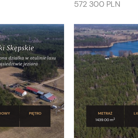
572 300 PLN
UDOWY
PIĘTRO
METRAŻ
LI
2
1439.00 m