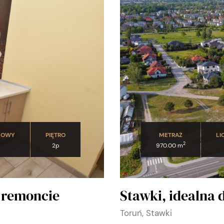
DOWY
PIĘTRO
METRAŻ
LI
2
2p
970.00 m
o remoncie
Stawki, idealna 
Toruń, Stawki