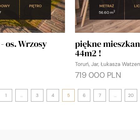
DOWY
PIĘTRO
METRAŻ
LI
2
7
56.60 m
 - os. Wrzosy
piękne mieszkan
44m2 !
Toruń, Jar, Łukasza Watze
719 000 PLN
1
…
3
4
5
6
7
…
20