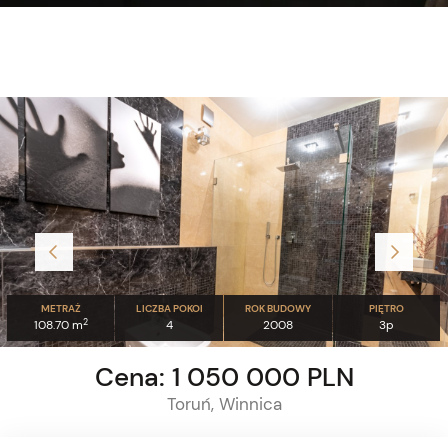
METRAŻ
LICZBA POKOI
ROK BUDOWY
PIĘTRO
2
108.70 m
4
2008
3p
Cena: 1 050 000 PLN
Toruń, Winnica