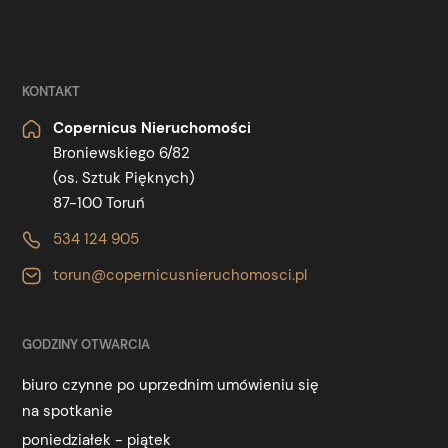
KONTAKT
Copernicus Nieruchomości
Broniewskiego 6/82
(os. Sztuk Pięknych)
87-100 Toruń
534 124 905
torun@copernicusnieruchomosci.pl
GODZINY OTWARCIA
biuro czynne po uprzednim umówieniu się
na spotkanie
poniedziałek - piątek