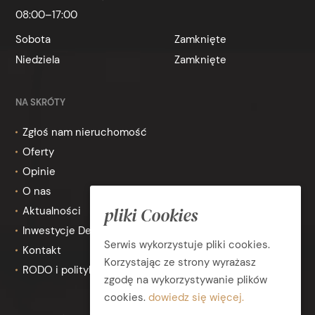
08:00–17:00
Sobota
Zamknięte
Niedziela
Zamknięte
NA SKRÓTY
Zgłoś nam nieruchomość
Oferty
Opinie
O nas
pliki Cookies
Aktualności
Inwestycje Deweloperskie
Serwis wykorzystuje pliki cookies.
Kontakt
Korzystając ze strony wyrażasz
RODO i polityka prywatności
zgodę na wykorzystywanie plików
cookies.
dowiedz się więcej.