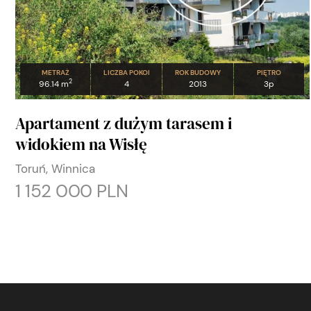
METRAŻ
LICZBA POKOI
ROK BUDOWY
PIĘTRO
2
96.14 m
4
2013
3p
Apartament z dużym tarasem i
widokiem na Wisłę
Toruń, Winnica
1 152 000 PLN