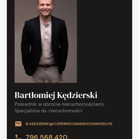
Bartłomiej Kędzierski
Pośrednik w obrocie nieruchomościami,
Specjalista ds. nieruchomości
B.KEDZIERSKI@COPERNICUSNIERUCHOMOSCI.PL
796 568 420