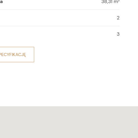
wa
38,31 m²
2
3
PECYFIKACJĘ