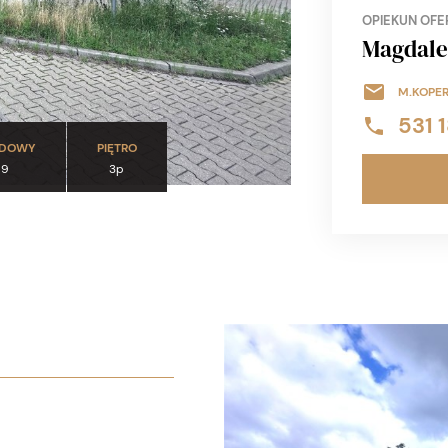
OPIEKUN OFE
Magdale
M.KOPE
531 
UDOWY
PIĘTRO
69
3p