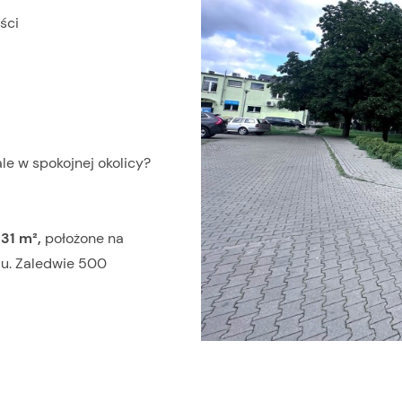
ści
le w spokojnej okolicy?
31 m²,
położone na
iu. Zaledwie 500