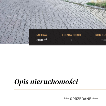
METRAŻ
LICZBA POKOI
ROK B
2
38.31 m
2
19
Opis nieruchomości
*** SPRZEDANE ***