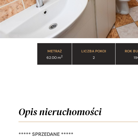
METRAŻ
LICZBA POKOI
ROK B
2
62.00 m
2
19
Opis nieruchomości
***** SPRZEDANE *****