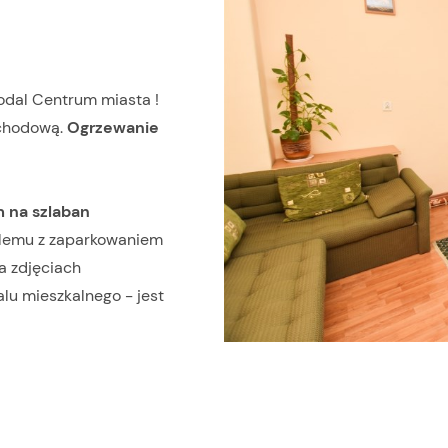
odal Centrum miasta !
schodową.
Ogrzewanie
 na szlaban
oblemu z zaparkowaniem
a zdjęciach
u mieszkalnego - jest