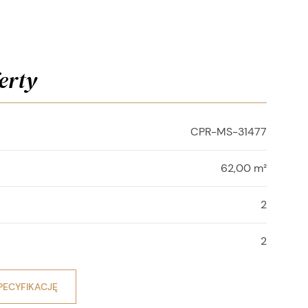
erty
CPR-MS-31477
62,00 m²
2
2
PECYFIKACJĘ