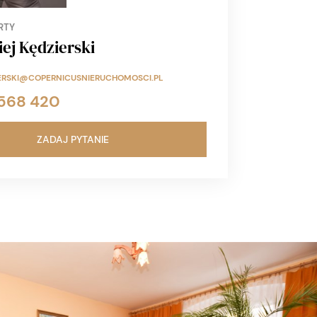
RTY
ej Kędzierski
ERSKI@COPERNICUSNIERUCHOMOSCI.PL
568 420
ZADAJ PYTANIE