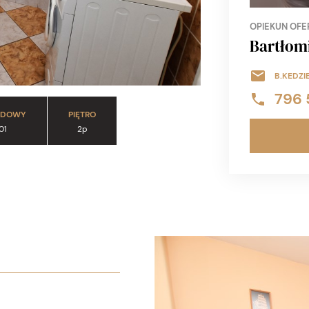
OPIEKUN OFE
Bartłomi
B.KEDZI
796 
UDOWY
PIĘTRO
01
2p