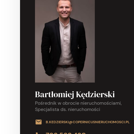
Bartłomiej Kędzierski
Pośrednik w obrocie nieruchomościami,
Specjalista ds. nieruchomości
B.KEDZIERSKI@COPERNICUSNIERUCHOMOSCI.PL