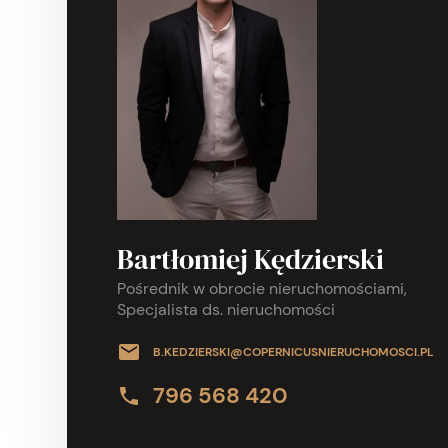
Bartłomiej Kędzierski
Pośrednik w obrocie nieruchomościami,
Specjalista ds. nieruchomości
B.KEDZIERSKI@COPERNICUSNIERUCHOMOSCI.PL
796 568 420