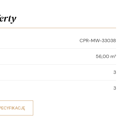
erty
CPR-MW-33038
56,00 m²
3
3
PECYFIKACJĘ