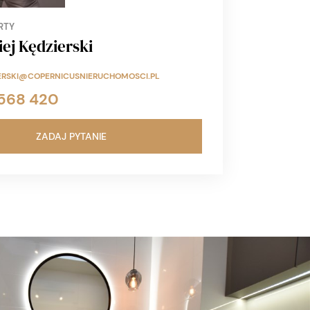
RTY
ej Kędzierski
ERSKI@COPERNICUSNIERUCHOMOSCI.PL
568 420
ZADAJ PYTANIE