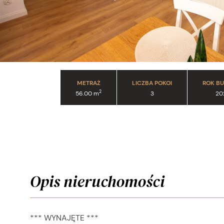
METRAŻ
LICZBA POKOI
ROK B
2
56.00 m
3
20
Opis nieruchomości
*** WYNAJĘTE ***