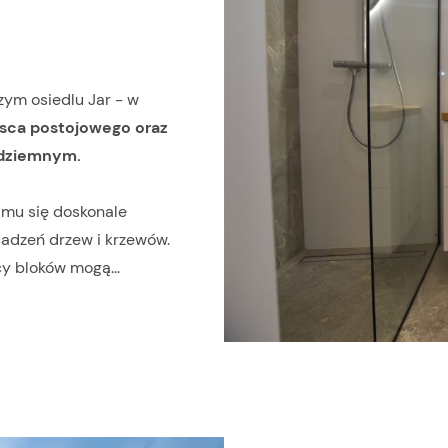
ym osiedlu Jar - w
sca postojowego oraz
odziemnym.
o mu się doskonale
sadzeń drzew i krzewów.
cy bloków mogą...