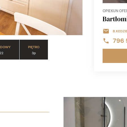
OPIEKUN OFE
Bartłomi
B.KEDZI
796 
UDOWY
PIĘTRO
22
3p