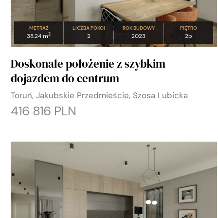
METRAŻ
LICZBA POKOI
ROK BUDOWY
PIĘTRO
2
38.24 m
2
2023
2p
Doskonałe położenie z szybkim
dojazdem do centrum
Toruń, Jakubskie Przedmieście, Szosa Lubicka
416 816 PLN