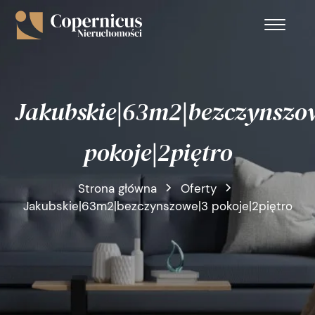
Jakubskie|63m2|bezczynszo
pokoje|2piętro
Strona główna
Oferty
Jakubskie|63m2|bezczynszowe|3 pokoje|2piętro