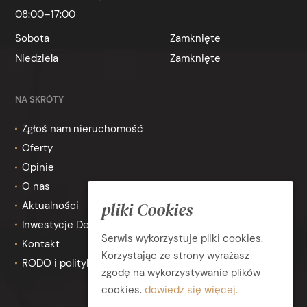
08:00–17:00
Sobota
Zamknięte
Niedziela
Zamknięte
NA SKRÓTY
Zgłoś nam nieruchomość
Oferty
Opinie
O nas
pliki Cookies
Aktualności
Inwestycje Deweloperskie
Serwis wykorzystuje pliki cookies.
Kontakt
Korzystając ze strony wyrażasz
RODO i polityka prywatności
zgodę na wykorzystywanie plików
cookies.
dowiedz się więcej.