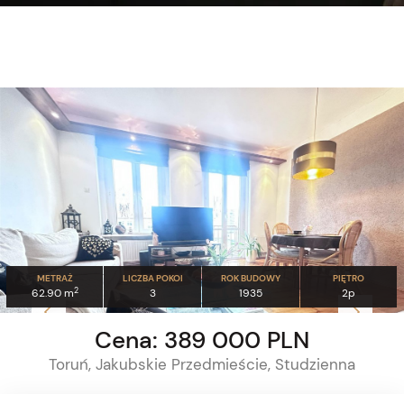
METRAŻ
LICZBA POKOI
ROK BUDOWY
PIĘTRO
2
62.90 m
3
1935
2p
Cena: 389 000 PLN
Toruń, Jakubskie Przedmieście, Studzienna