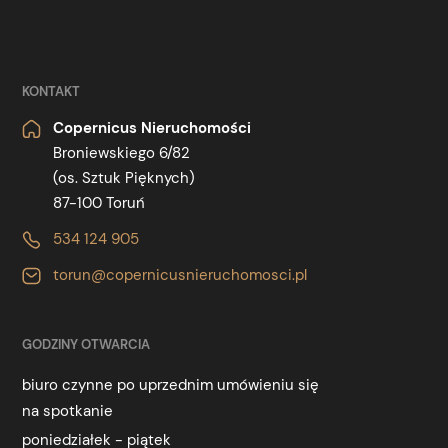
KONTAKT
Copernicus Nieruchomości
Broniewskiego 6/82
(os. Sztuk Pięknych)
87-100 Toruń
534 124 905
torun@copernicusnieruchomosci.pl
GODZINY OTWARCIA
biuro czynne po uprzednim umówieniu się
na spotkanie
poniedziałek - piątek