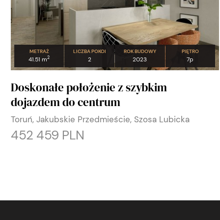
METRAŻ
LICZBA POKOI
ROK BUDOWY
PIĘTRO
2
41.51 m
2
2023
7p
Doskonałe położenie z szybkim
dojazdem do centrum
Toruń, Jakubskie Przedmieście, Szosa Lubicka
452 459 PLN