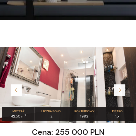
METRAŻ
LICZBA POKOI
ROK BUDOWY
PIĘTRO
2
42.50 m
2
1992
1p
Cena: 255 000 PLN