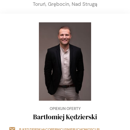
Toruń, Grębocin, Nad Strugą
OPIEKUN OFERTY
Bartłomiej Kędzierski
B.KEDZIERSKI@COPERNICUSNIERUCHOMOSCI.PL