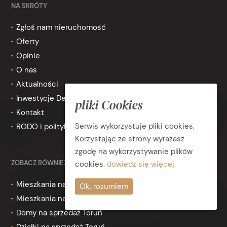
NA SKRÓTY
Zgłoś nam nieruchomość
Oferty
Opinie
O nas
Aktualności
Inwestycje Deweloperskie
pliki Cookies
Kontakt
Serwis wykorzystuje pliki cookies.
RODO i polityka prywatności
Korzystając ze strony wyrażasz
zgodę na wykorzystywanie plików
ZOBACZ RÓWNIEŻ
cookies.
dowiedz się więcej.
Mieszkania na wynajem Toruń
Ok, rozumiem
Mieszkania na sprzedaż Toruń
Domy na sprzedaż Toruń