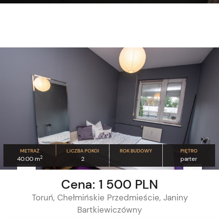
METRAŻ
LICZBA POKOI
ROK BUDOWY
PIĘTRO
2
40.00 m
2
parter
Cena: 1 500 PLN
Toruń, Chełmińskie Przedmieście, Janiny
Bartkiewiczówny