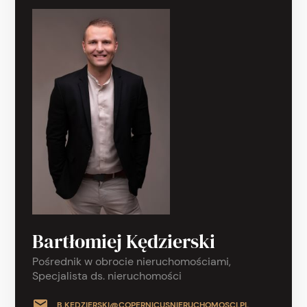
Bartłomiej Kędzierski
Pośrednik w obrocie nieruchomościami,
Specjalista ds. nieruchomości
B.KEDZIERSKI@COPERNICUSNIERUCHOMOSCI.PL