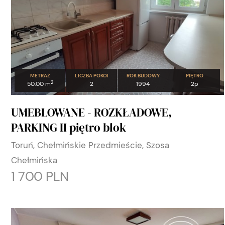
METRAŻ
LICZBA POKOI
ROK BUDOWY
PIĘTRO
2
50.00 m
2
1994
2p
UMEBLOWANE - ROZKŁADOWE,
PARKING II piętro blok
Toruń, Chełmińskie Przedmieście, Szosa
Chełmińska
1 700 PLN