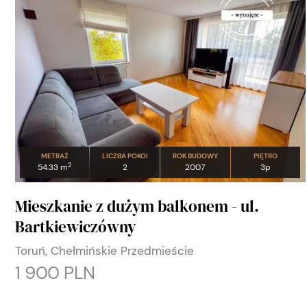
METRAŻ
LICZBA POKOI
ROK BUDOWY
PIĘTRO
2
54.33 m
2
2007
3p
Mieszkanie z dużym balkonem - ul.
Bartkiewiczówny
Toruń, Chełmińskie Przedmieście
1 900 PLN