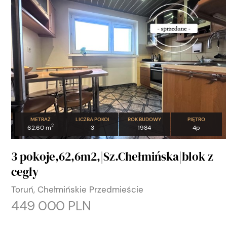
METRAŻ
LICZBA POKOI
ROK BUDOWY
PIĘTRO
2
62.60 m
3
1984
4p
3 pokoje,62,6m2,|Sz.Chełmińska|blok z
cegły
Toruń, Chełmińskie Przedmieście
449 000 PLN