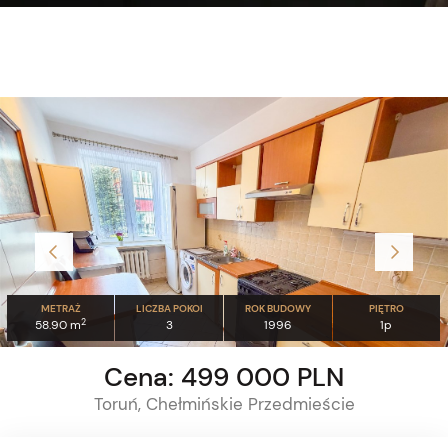
METRAŻ
LICZBA POKOI
ROK BUDOWY
PIĘTRO
2
58.90 m
3
1996
1p
Cena: 499 000 PLN
Toruń, Chełmińskie Przedmieście