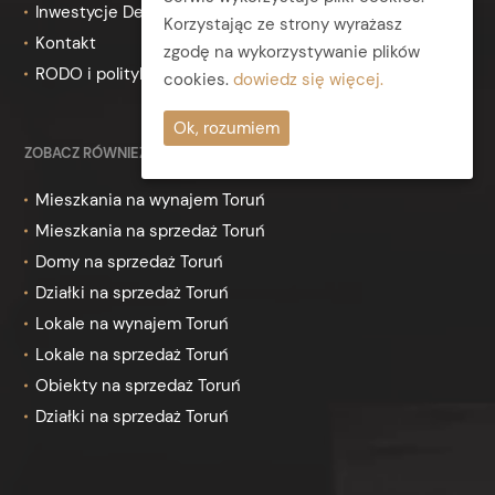
Inwestycje Deweloperskie
Korzystając ze strony wyrażasz
Kontakt
zgodę na wykorzystywanie plików
RODO i polityka prywatności
cookies.
dowiedz się więcej.
Ok, rozumiem
ZOBACZ RÓWNIEŻ
Mieszkania na wynajem Toruń
Mieszkania na sprzedaż Toruń
Domy na sprzedaż Toruń
Działki na sprzedaż Toruń
Lokale na wynajem Toruń
Lokale na sprzedaż Toruń
Obiekty na sprzedaż Toruń
Działki na sprzedaż Toruń