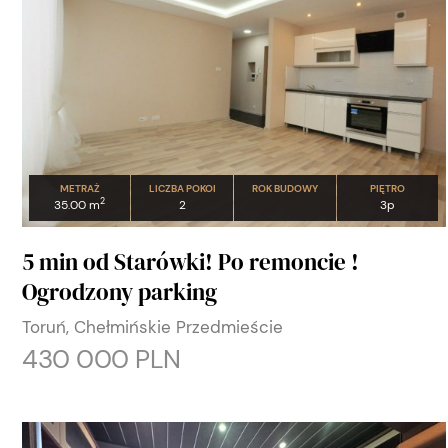
METRAŻ
LICZBA POKOI
ROK BUDOWY
PIĘTRO
2
35.00 m
2
3p
5 min od Starówki! Po remoncie !
Ogrodzony parking
Toruń, Chełmińskie Przedmieście
430 000 PLN