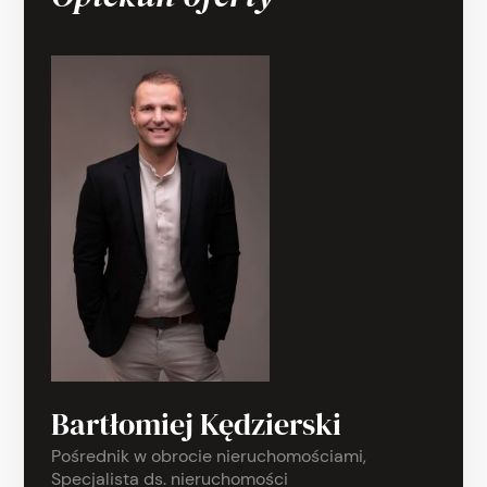
Bartłomiej Kędzierski
Pośrednik w obrocie nieruchomościami,
Specjalista ds. nieruchomości