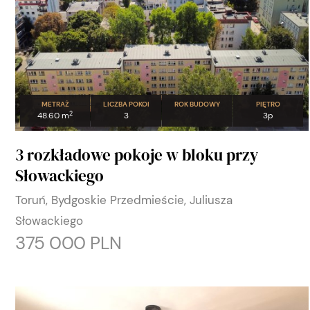
METRAŻ
LICZBA POKOI
ROK BUDOWY
PIĘTRO
2
48.60 m
3
3p
3 rozkładowe pokoje w bloku przy
Słowackiego
Toruń, Bydgoskie Przedmieście, Juliusza
Słowackiego
375 000 PLN