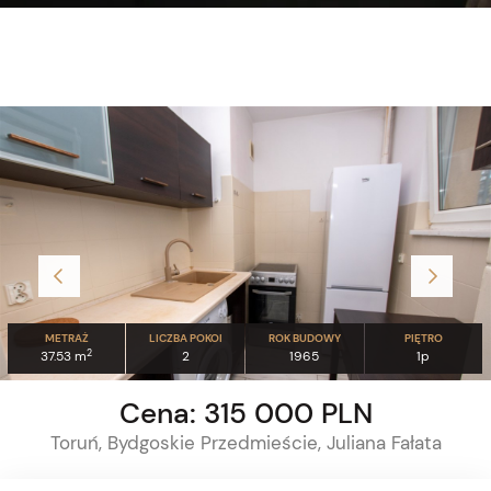
METRAŻ
LICZBA POKOI
ROK BUDOWY
PIĘTRO
2
37.53 m
2
1965
1p
Cena: 315 000 PLN
Toruń, Bydgoskie Przedmieście, Juliana Fałata