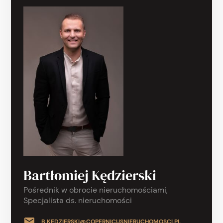
Bartłomiej Kędzierski
Pośrednik w obrocie nieruchomościami,
Specjalista ds. nieruchomości
B.KEDZIERSKI@COPERNICUSNIERUCHOMOSCI.PL