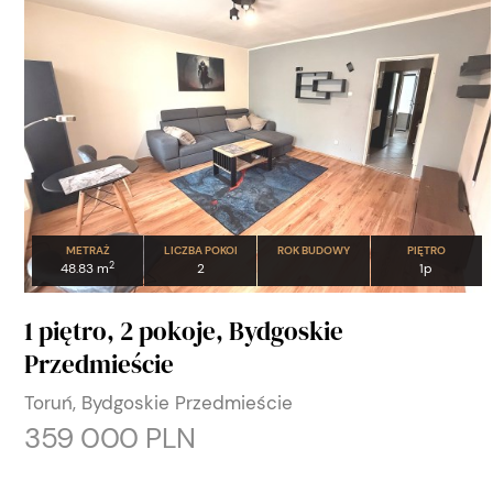
METRAŻ
LICZBA POKOI
ROK BUDOWY
PIĘTRO
2
48.83 m
2
1p
1 piętro, 2 pokoje, Bydgoskie
Przedmieście
Toruń, Bydgoskie Przedmieście
359 000 PLN