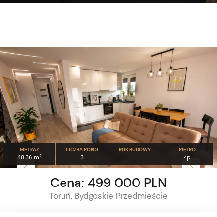
METRAŻ
LICZBA POKOI
ROK BUDOWY
PIĘTRO
2
48.36 m
3
4p
Cena: 499 000 PLN
Toruń, Bydgoskie Przedmieście