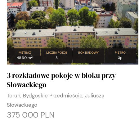
METRAŻ
LICZBA POKOI
ROK BUDOWY
PIĘTRO
2
48.60 m
3
3p
3 rozkładowe pokoje w bloku przy
Słowackiego
Toruń, Bydgoskie Przedmieście, Juliusza
Słowackiego
375 000 PLN