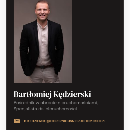
Bartłomiej Kędzierski
Pośrednik w obrocie nieruchomościami,
Specjalista ds. nieruchomości
B.KEDZIERSKI@COPERNICUSNIERUCHOMOSCI.PL