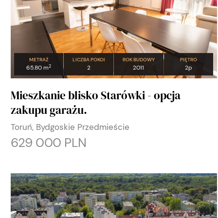
METRAŻ
LICZBA POKOI
ROK BUDOWY
PIĘTRO
2
65.80 m
2
2011
2p
Mieszkanie blisko Starówki - opcja
zakupu garażu.
Toruń, Bydgoskie Przedmieście
629 000 PLN