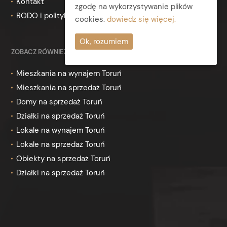
Kontakt
zgodę na wykorzystywanie plików
RODO i polityka prywatności
cookies.
dowiedz się więcej.
Ok, rozumiem
ZOBACZ RÓWNIEŻ
Mieszkania na wynajem Toruń
Mieszkania na sprzedaż Toruń
Domy na sprzedaż Toruń
Działki na sprzedaż Toruń
Lokale na wynajem Toruń
Lokale na sprzedaż Toruń
Obiekty na sprzedaż Toruń
Działki na sprzedaż Toruń