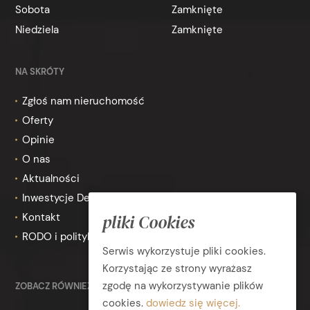
Sobota
Zamknięte
Niedziela
Zamknięte
NA SKRÓTY
Zgłoś nam nieruchomość
Oferty
Opinie
O nas
Aktualności
Inwestycje Deweloperskie
pliki Cookies
Kontakt
RODO i polityka prywatności
Serwis wykorzystuje pliki cookies.
Korzystając ze strony wyrażasz
zgodę na wykorzystywanie plików
ZOBACZ RÓWNIEŻ
cookies.
dowiedz się więcej.