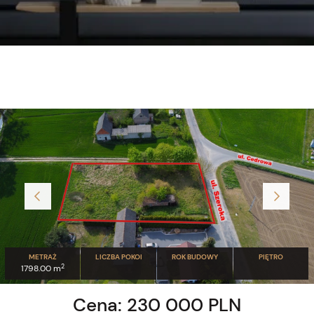
METRAŻ
LICZBA POKOI
ROK BUDOWY
PIĘTRO
2
1798.00 m
Cena: 230 000 PLN