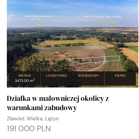
METRAŻ
LICZBA POKOI
ROK BUDOWY
PIĘTRO
2
3472.00 m
Działka w malowniczej okolicy z
warunkami zabudowy
Zławieś Wielka, Łążyn
191 000 PLN