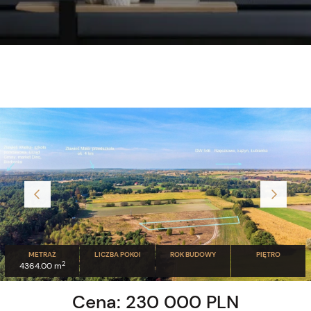
METRAŻ
LICZBA POKOI
ROK BUDOWY
PIĘTRO
2
4364.00 m
Cena: 230 000 PLN