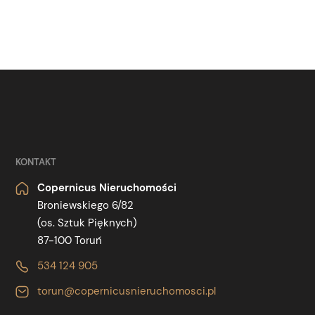
KONTAKT
Copernicus Nieruchomości
Broniewskiego 6/82
(os. Sztuk Pięknych)
87-100 Toruń
534 124 905
torun@copernicusnieruchomosci.pl