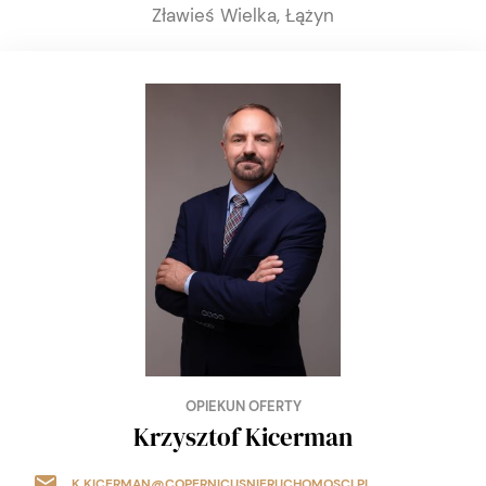
Zławieś Wielka, Łążyn
OPIEKUN OFERTY
Krzysztof Kicerman
K.KICERMAN@COPERNICUSNIERUCHOMOSCI.PL