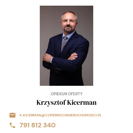
OPIEKUN OFERTY
Krzysztof Kicerman
K.KICERMAN@COPERNICUSNIERUCHOMOSCI.PL
791 812 340