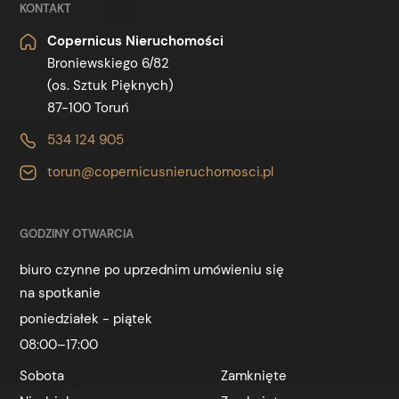
KONTAKT
Copernicus Nieruchomości
Broniewskiego 6/82
(os. Sztuk Pięknych)
87-100 Toruń
534 124 905
torun@copernicusnieruchomosci.pl
GODZINY OTWARCIA
biuro czynne po uprzednim umówieniu się
na spotkanie
poniedziałek - piątek
08:00–17:00
Sobota
Zamknięte