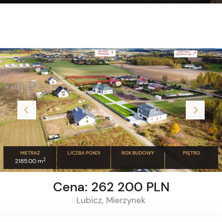
METRAŻ
LICZBA POKOI
ROK BUDOWY
PIĘTRO
2
2185.00 m
Cena: 262 200 PLN
Lubicz, Mierzynek