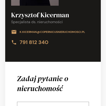
Krzysztof Kicerman
Specjalista ds. nieruchomości
K.KICERMAN@COPERNICUSNIERUCHOMOSCI.PL
791 812 340
Zadaj pytanie o
nieruchomość