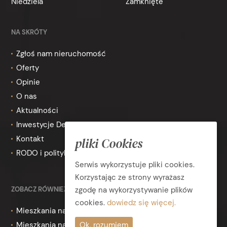
Niedziela
Zamknięte
NA SKRÓTY
Zgłoś nam nieruchomość
Oferty
Opinie
O nas
Aktualności
Inwestycje Deweloperskie
Kontakt
pliki Cookies
RODO i polityka prywatności
Serwis wykorzystuje pliki cookies.
Korzystając ze strony wyrażasz
ZOBACZ RÓWNIEŻ
zgodę na wykorzystywanie plików
cookies.
dowiedz się więcej.
Mieszkania na wynajem Toruń
Mieszkania na sprzedaż Toruń
Ok, rozumiem