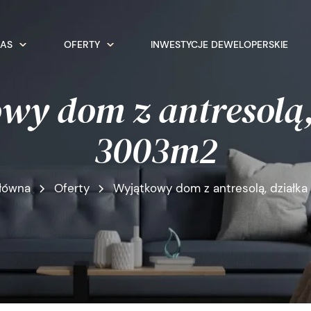
NAS
OFERTY
INWESTYCJE DEWELOPERSKIE
wy dom z antresolą,
3003m2
główna
Oferty
Wyjątkowy dom z antresolą, działk