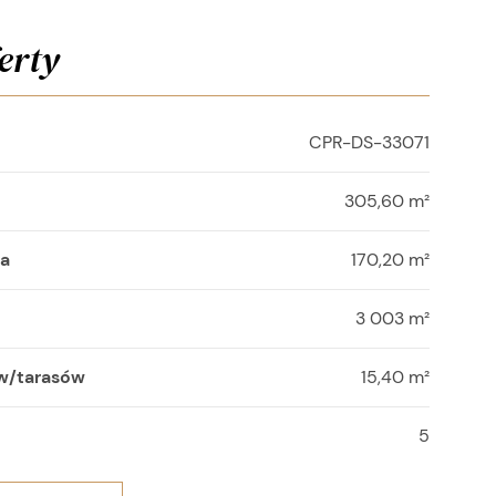
erty
CPR-DS-33071
305,60 m²
wa
170,20 m²
3 003 m²
w/tarasów
15,40 m²
5