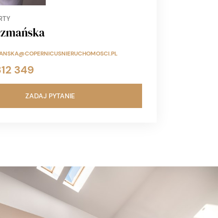
RTY
czmańska
MANSKA@COPERNICUSNIERUCHOMOSCI.PL
812 349
ZADAJ PYTANIE