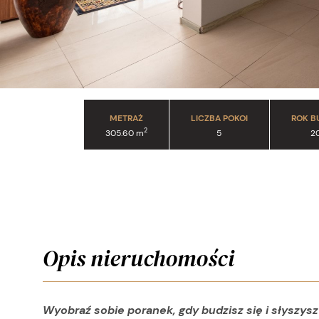
METRAŻ
LICZBA POKOI
ROK 
2
305.60 m
5
2
Opis nieruchomości
Wyobraź sobie poranek, gdy budzisz się i słyszys