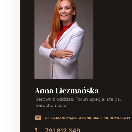
Anna Liczmańska
Kierownik oddziału Toruń, specjalista ds.
nieruchomości
A.LICZMANSKA@COPERNICUSNIERUCHOMOSCI.PL
791 812 349