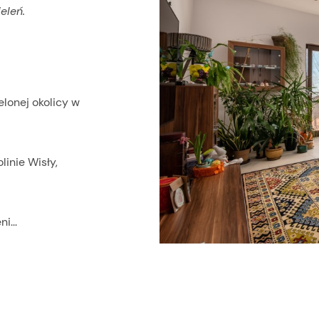
eleń.
lonej okolicy w
inie Wisły,
i...