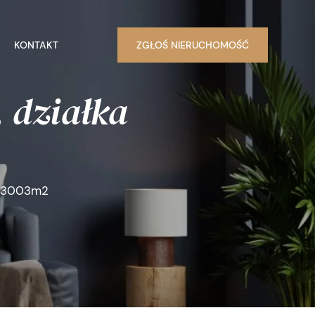
KONTAKT
ZGŁOŚ NIERUCHOMOŚĆ
 działka
a 3003m2