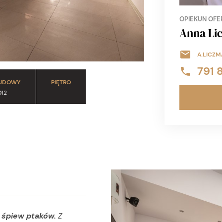
OPIEKUN OFE
Anna Li
A.LICZ
791 
BUDOWY
PIĘTRO
012
z śpiew ptaków.
Z