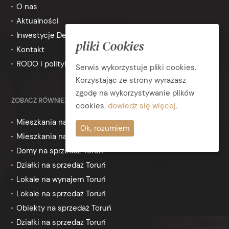
O nas
Aktualności
Inwestycje Deweloperskie
pliki Cookies
Kontakt
RODO i polityka prywatności
Serwis wykorzystuje pliki cookies.
Korzystając ze strony wyrażasz
zgodę na wykorzystywanie plików
ZOBACZ RÓWNIEŻ
cookies.
dowiedz się więcej.
Mieszkania na wynajem Toruń
Ok, rozumiem
Mieszkania na sprzedaż Toruń
Domy na sprzedaż Toruń
Działki na sprzedaż Toruń
Lokale na wynajem Toruń
Lokale na sprzedaż Toruń
Obiekty na sprzedaż Toruń
Działki na sprzedaż Toruń