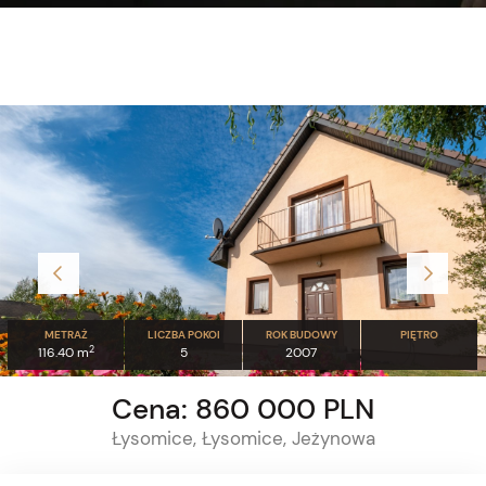
METRAŻ
LICZBA POKOI
ROK BUDOWY
PIĘTRO
2
116.40 m
5
2007
Cena: 860 000 PLN
Łysomice, Łysomice, Jeżynowa