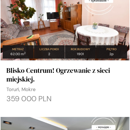
METRAŻ
LICZBA POKOI
ROK BUDOWY
PIĘTRO
2
62.00 m
2
1901
2p
Blisko Centrum! Ogrzewanie z sieci
miejskiej.
Toruń, Mokre
359 000 PLN