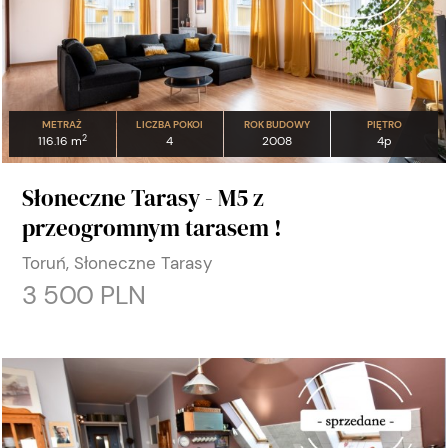
METRAŻ
LICZBA POKOI
ROK BUDOWY
PIĘTRO
2
116.16 m
4
2008
4p
Słoneczne Tarasy - M5 z
przeogromnym tarasem !
Toruń, Słoneczne Tarasy
3 500 PLN