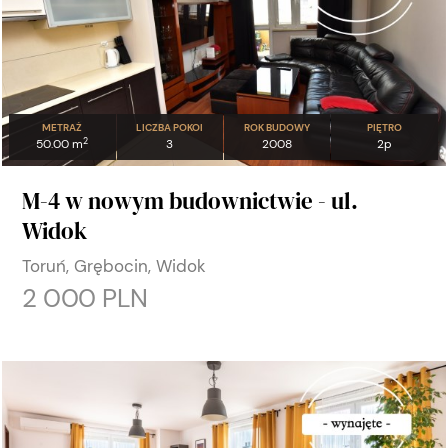
METRAŻ
LICZBA POKOI
ROK BUDOWY
PIĘTRO
2
50.00 m
3
2008
2p
M-4 w nowym budownictwie - ul.
Widok
Toruń, Grębocin, Widok
2 000 PLN