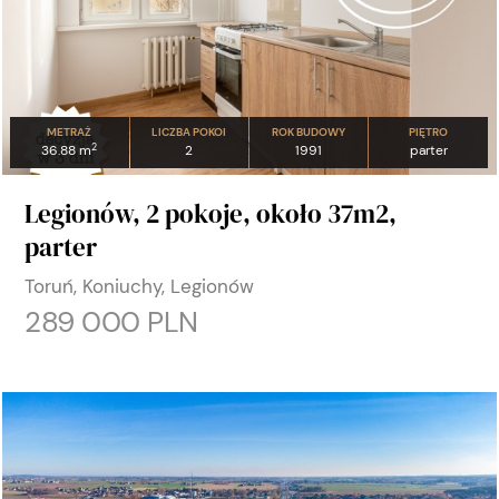
METRAŻ
LICZBA POKOI
ROK BUDOWY
PIĘTRO
2
36.88 m
2
1991
parter
Legionów, 2 pokoje, około 37m2,
parter
Toruń, Koniuchy, Legionów
289 000 PLN