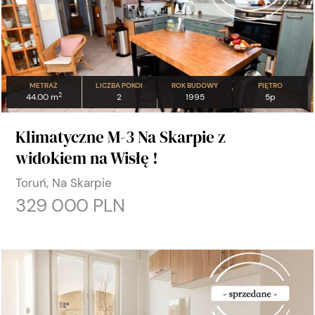
METRAŻ
LICZBA POKOI
ROK BUDOWY
PIĘTRO
2
44.00 m
2
1995
5p
Klimatyczne M-3 Na Skarpie z
widokiem na Wisłę !
Toruń, Na Skarpie
329 000 PLN