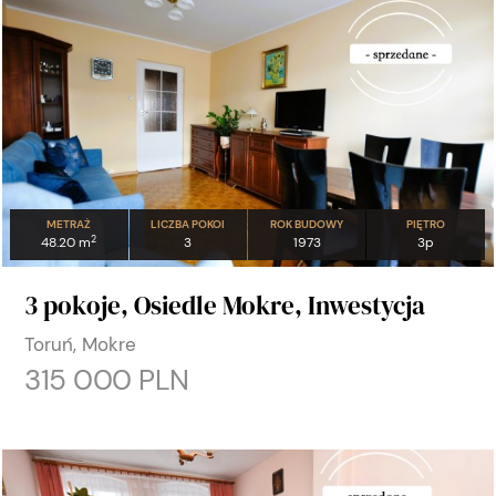
METRAŻ
LICZBA POKOI
ROK BUDOWY
PIĘTRO
2
48.20 m
3
1973
3p
3 pokoje, Osiedle Mokre, Inwestycja
Toruń, Mokre
315 000 PLN