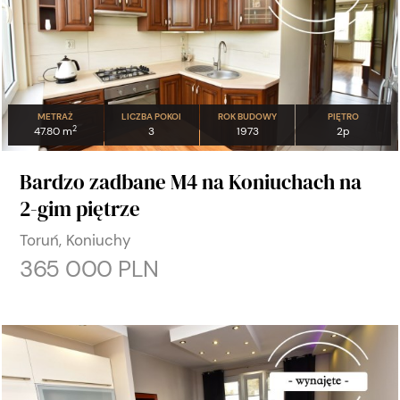
METRAŻ
LICZBA POKOI
ROK BUDOWY
PIĘTRO
2
47.80 m
3
1973
2p
Bardzo zadbane M4 na Koniuchach na
2-gim piętrze
Toruń, Koniuchy
365 000 PLN