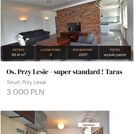
METRAŻ
LICZBA POKOI
ROK BUDOWY
PIĘTRO
2
89.41 m
3
2007
wysoki parter
Os. Przy Lesie - super standard ! Taras
Toruń, Przy Lesie
3 000 PLN