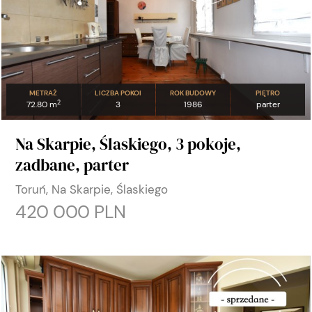
METRAŻ
LICZBA POKOI
ROK BUDOWY
PIĘTRO
2
72.80 m
3
1986
parter
Na Skarpie, Ślaskiego, 3 pokoje,
zadbane, parter
Toruń, Na Skarpie, Ślaskiego
420 000 PLN