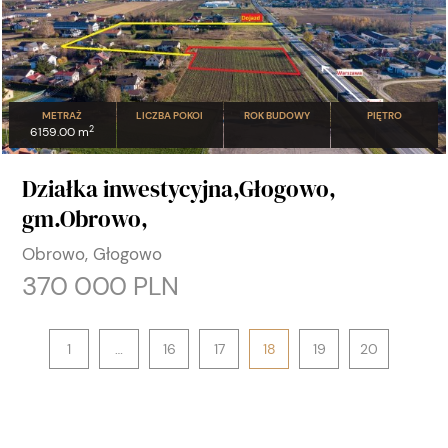
METRAŻ
LICZBA POKOI
ROK BUDOWY
PIĘTRO
2
6159.00 m
Działka inwestycyjna,Głogowo,
gm.Obrowo,
Obrowo, Głogowo
370 000 PLN
1
…
16
17
18
19
20