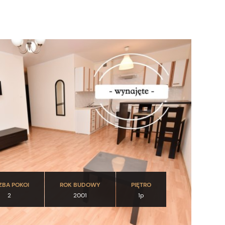
ZBA POKOI
ROK BUDOWY
PIĘTRO
2
2001
1p