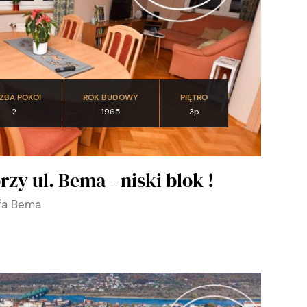
CZBA POKOI
ROK BUDOWY
PIĘTRO
2
1965
3p
zy ul. Bema - niski blok !
efa Bema