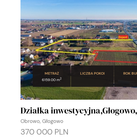
METRAŻ
LICZBA POKOI
ROK B
2
6159.00 m
Działka inwestycyjna,Głogowo
Obrowo, Głogowo
370 000 PLN