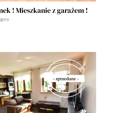
ek ! Mieszkanie z garażem !
igury