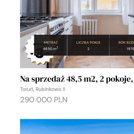
METRAŻ
LICZBA POKOI
ROK BU
2
48.50 m
2
197
Na sprzedaż 48,5 m2, 2 pokoje
Toruń, Rubinkowo II
290 000 PLN