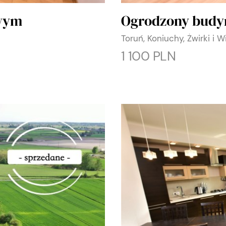
owym
Ogrodzony budyn
Toruń, Koniuchy, Żwirki i W
1 100 PLN