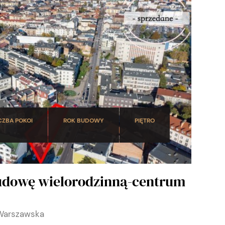
CZBA POKOI
ROK BUDOWY
PIĘTRO
udowę wielorodzinną-centrum
 Warszawska