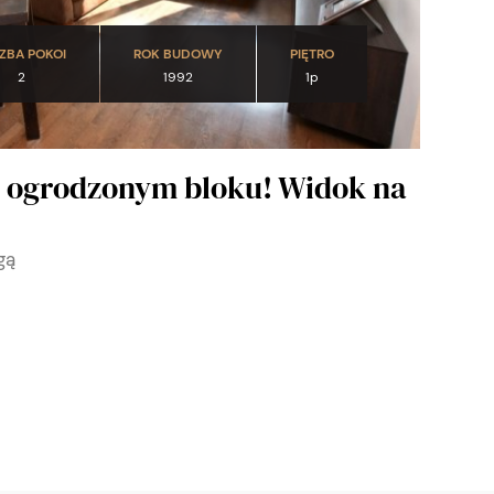
ZBA POKOI
ROK BUDOWY
PIĘTRO
2
1992
1p
 ogrodzonym bloku! Widok na
gą