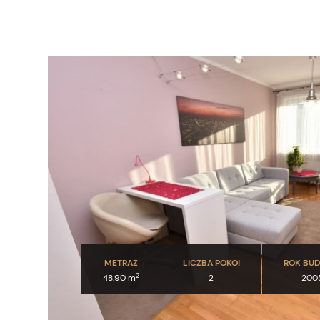
METRAŻ
LICZBA POKOI
ROK BU
2
48.90 m
2
200