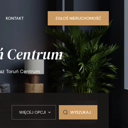
KONTAKT
ZGŁOŚ NIERUCHOMOŚĆ
ń Centrum
daż Toruń Centrum
WIĘCEJ OPCJI