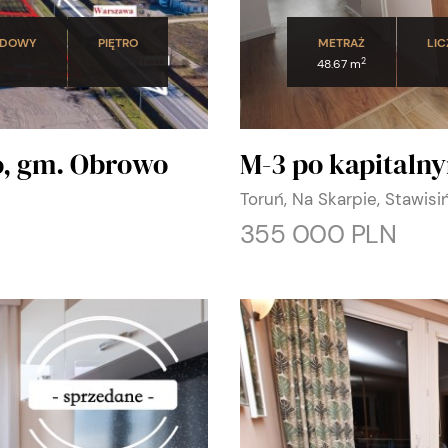
UDOWY
PIĘTRO
METRAŻ
LIC
2
48.67 m
o, gm. Obrowo
M-3 po kapitalny
Toruń, Na Skarpie, Stawisi
355 000 PLN