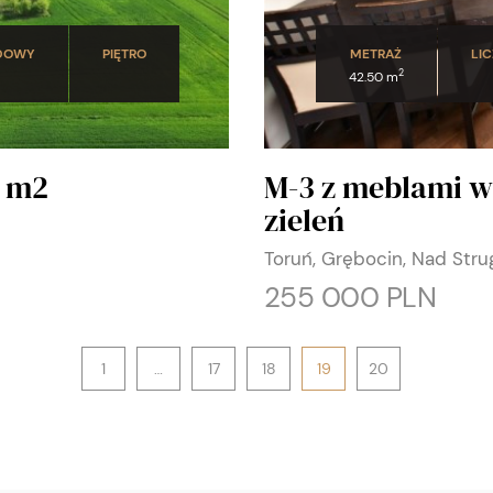
DOWY
PIĘTRO
METRAŻ
LIC
2
42.50 m
6 m2
M-3 z meblami w
zieleń
Toruń, Grębocin, Nad Stru
255 000 PLN
1
…
17
18
19
20