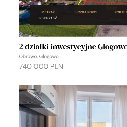
METRAŻ
LICZBA POKOI
ROK B
2
12318.00 m
2 działki inwestycyjne Głogow
Obrowo, Głogowo
740 000 PLN