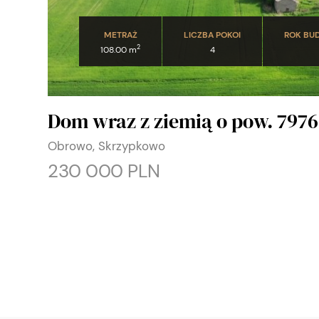
METRAŻ
LICZBA POKOI
ROK BU
2
108.00 m
4
Dom wraz z ziemią o pow. 797
Obrowo, Skrzypkowo
230 000 PLN