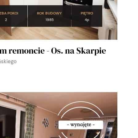
ZBA POKOI
ROK BUDOWY
PIĘTRO
2
1985
4p
m remoncie - Os. na Skarpie
ńskiego