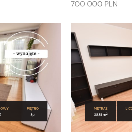
700 000 PLN
DOWY
PIĘTRO
METRAŻ
LIC
2
5
3p
38.81 m