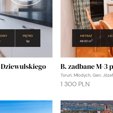
DOWY
PIĘTRO
METRAŻ
LI
2
9
3p
48.00 m
, Dziewulskiego
B. zadbane M-3 pr
Toruń, Młodych, Gen. Józ
1 300 PLN