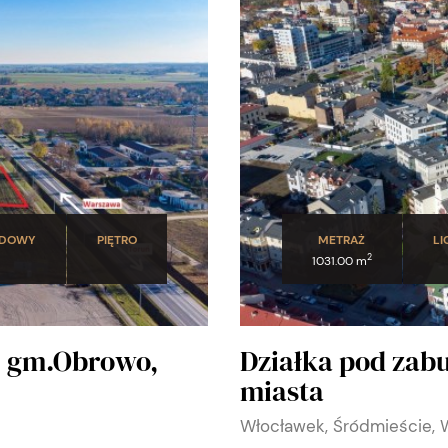
UDOWY
PIĘTRO
METRAŻ
LI
2
1031.00 m
, gm.Obrowo,
Działka pod zab
miasta
Włocławek, Śródmieście,